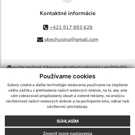
Kontaktné informácie
+421 917 893 628
obechusina@gmail.com
využite možnosť získavania aktuálnych informácií s využitím RSS
,
CMS systém (redakčný) systém ECHELON 2,
Mapa stránok
,
web portál
,
Používame cookies
webhosting
,
webex.digital, s.r.o.
,
domény
,
registrácia domény
,
spoločnosť webex.digital, s.r.o.
,
technický prevádzkovateľ
Súbory cookie a ďalšie technológie sledovania používame na zlepšenie
vášho zážitku z prehliadania našich webových stránok, na to, aby sme
vám zobrazovali prispôsobený obsah a cielené reklamy, na analýzu
Posledná aktualizácia:
22.07.2026
návštevnosti našich webových stránok a na pochopenie toho, odkiaľ naši
návštevníci prichádzajú.
Vytlačiť stránku
|
Vyhlásenie o prístupnosti
Autorské práva
|
Cookies
SÚHLASÍM
webdesign
|
Zmeniť moje nastavenia