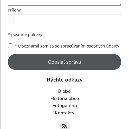
Príloha:
Príloha
*
povinné položky
*
Oboznámil som sa so
spracúvaním osobných údajov
Google reCaptcha Response
Odoslať správu
Rýchle odkazy
O obci
História obce
Fotogaléria
Kontakty