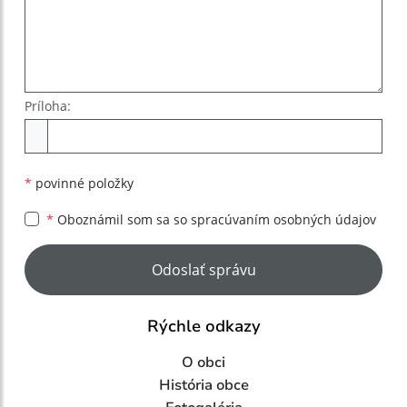
Príloha:
Príloha
*
povinné položky
*
Oboznámil som sa so
spracúvaním osobných údajov
Google reCaptcha Response
Odoslať správu
Rýchle odkazy
O obci
História obce