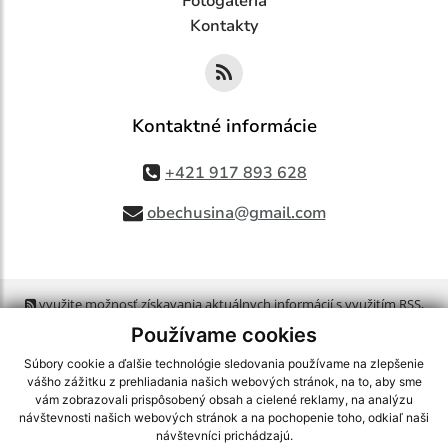
Fotogaléria
Kontakty
Kontaktné informácie
+421 917 893 628
obechusina@gmail.com
využite možnosť získavania aktuálnych informácií s využitím RSS
,
CMS systém (redakčný) systém ECHELON 2,
Mapa stránok
,
web portál
,
Používame cookies
webhosting
,
webex.digital, s.r.o.
,
domény
,
registrácia domény
,
spoločnosť webex.digital, s.r.o.
,
technický prevádzkovateľ
Súbory cookie a ďalšie technológie sledovania používame na zlepšenie
vášho zážitku z prehliadania našich webových stránok, na to, aby sme
vám zobrazovali prispôsobený obsah a cielené reklamy, na analýzu
Posledná aktualizácia:
06.08.2026
návštevnosti našich webových stránok a na pochopenie toho, odkiaľ naši
návštevníci prichádzajú.
Vytlačiť stránku
|
Vyhlásenie o prístupnosti