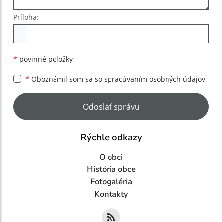
Príloha:
Príloha
*
povinné položky
*
Oboznámil som sa so
spracúvaním osobných údajov
Google reCaptcha Response
Odoslať správu
Rýchle odkazy
O obci
História obce
Fotogaléria
Kontakty