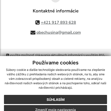
Kontaktné informácie
+421 917 893 628
obechusina@gmail.com
využite možnosť získavania aktuálnych informácií s využitím RSS
,
CMS systém (redakčný) systém ECHELON 2,
Mapa stránok
,
web portál
,
Používame cookies
webhosting
,
webex.digital, s.r.o.
,
domény
,
registrácia domény
,
spoločnosť webex.digital, s.r.o.
,
technický prevádzkovateľ
Súbory cookie a ďalšie technológie sledovania používame na zlepšenie
vášho zážitku z prehliadania našich webových stránok, na to, aby sme
vám zobrazovali prispôsobený obsah a cielené reklamy, na analýzu
Posledná aktualizácia:
06.08.2026
návštevnosti našich webových stránok a na pochopenie toho, odkiaľ naši
návštevníci prichádzajú.
Vytlačiť stránku
|
Vyhlásenie o prístupnosti
Autorské práva
|
Cookies
SÚHLASÍM
webdesign
|
Zmeniť moje nastavenia