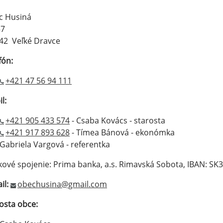
c Husiná
57
42 Veľké Dravce
fón:
+421 47 56 94 111
il:
+421 905 433 574
- Csaba Kovács - starosta
+421 917 893 628
- Tímea Bánová - ekonómka
Gabriela Vargová - referentka
kové spojenie: Prima banka, a.s. Rimavská Sobota, IBAN
il:
obechusina@gmail.com
osta obce: