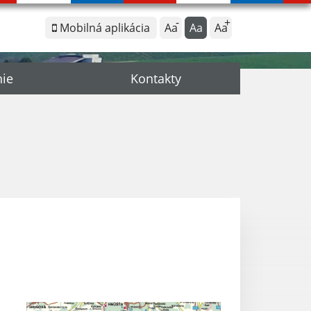
Mobilná aplikácia
Aa
Aa
Aa
nie
Kontakty