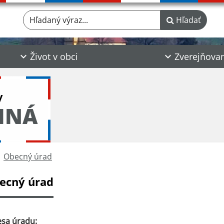
Hľadaný výraz...
Hľadať
Život v obci
Zverejňova
y
INÁ
Obecný úrad
ecný úrad
sa úradu: