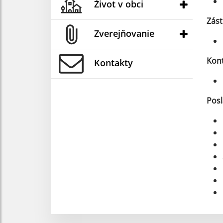
Život v obci
Zást
Zverejňovanie
Kont
Kontakty
Posl