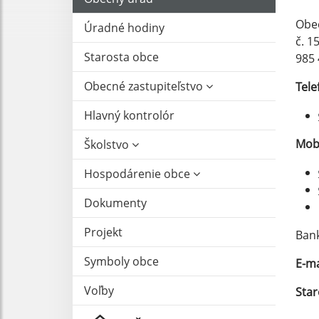
Obe
Úradné hodiny
č. 1
Starosta obce
985 
Obecné zastupiteľstvo
Tele
Hlavný kontrolór
Mob
Školstvo
Hospodárenie obce
Dokumenty
Projekt
Ban
Symboly obce
E-ma
Voľby
Star