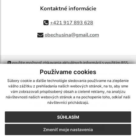
Kontaktné informácie
+421 917 893 628
obechusina@gmail.com
využite možnosť získavania aktuálnych informácií s využitím RSS
,
CMS systém (redakčný) systém ECHELON 2,
Mapa stránok
,
web portál
,
Používame cookies
webhosting
,
webex.digital, s.r.o.
,
domény
,
registrácia domény
,
spoločnosť webex.digital, s.r.o.
,
technický prevádzkovateľ
Súbory cookie a ďalšie technológie sledovania používame na zlepšenie
vášho zážitku z prehliadania našich webových stránok, na to, aby sme
vám zobrazovali prispôsobený obsah a cielené reklamy, na analýzu
Posledná aktualizácia:
06.08.2026
návštevnosti našich webových stránok a na pochopenie toho, odkiaľ naši
návštevníci prichádzajú.
Vytlačiť stránku
|
Vyhlásenie o prístupnosti
Autorské práva
|
Cookies
SÚHLASÍM
webdesign
|
Zmeniť moje nastavenia