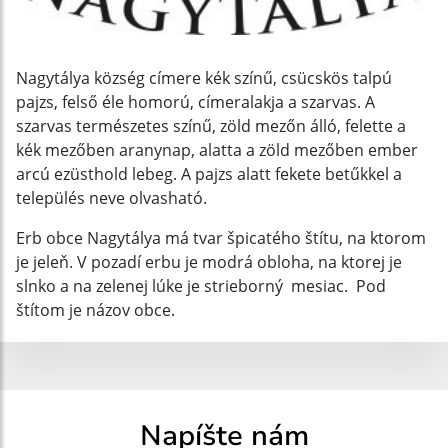
Nagytálya község címere kék színű, csücskös talpú
pajzs, felső éle homorú, címeralakja a szarvas. A
szarvas természetes színű, zöld mezőn álló, felette a
kék mezőben aranynap, alatta a zöld mezőben ember
arcú ezüsthold lebeg. A pajzs alatt fekete betűkkel a
település neve olvasható.
Erb obce Nagytálya má tvar špicatého štítu, na ktorom
je jeleň. V pozadí erbu je modrá obloha, na ktorej je
slnko a na zelenej lúke je strieborný mesiac. Pod
štítom je názov obce.
Napíšte nám