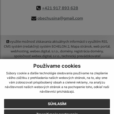
+421 917 893 628
obechusina@gmail.com
využite možnosť získavania aktuálnych informácií s využitím RSS
,
CMS systém (redakčný) systém ECHELON 2,
Mapa stránok
,
web portál
,
webhosting
,
webex.digital, s.r.o.
,
domény
,
registrácia domény
,
spoločnosť webex.digital, s.r.o.
,
technický prevádzkovateľ
Používame cookies
Posledná aktualizácia:
06.08.2026
Súbory cookie a ďalšie technológie sledovania používame na zlepšenie
Vytlačiť stránku
|
Vyhlásenie o prístupnosti
vášho zážitku z prehliadania našich webových stránok, na to, aby sme
Autorské práva
|
Cookies
vám zobrazovali prispôsobený obsah a cielené reklamy, na analýzu
návštevnosti našich webových stránok a na pochopenie toho, odkiaľ naši
návštevníci prichádzajú.
webdesign
|
SÚHLASÍM