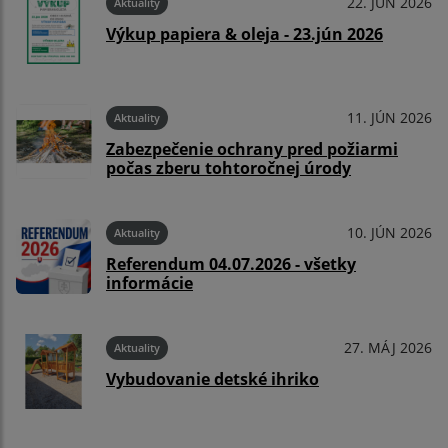
22. JÚN 2026
Aktuality
Výkup papiera & oleja - 23.jún 2026
11. JÚN 2026
Aktuality
Zabezpečenie ochrany pred požiarmi
počas zberu tohtoročnej úrody
10. JÚN 2026
Aktuality
Referendum 04.07.2026 - všetky
informácie
27. MÁJ 2026
Aktuality
Vybudovanie detské ihriko