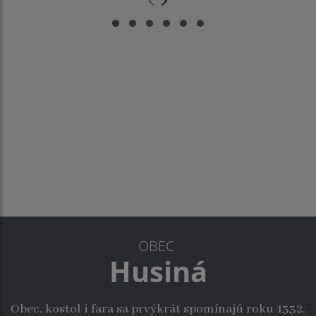
.
.
OBEC
Husiná
Obec, kostol i fara sa prvýkrát spomínajú roku 1332.