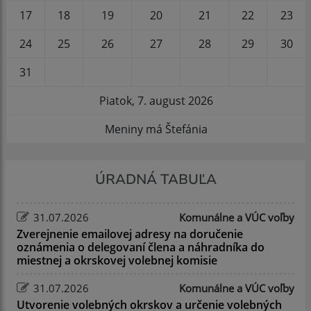
17
18
19
20
21
22
23
24
25
26
27
28
29
30
31
Piatok, 7. august 2026
Meniny má Štefánia
ÚRADNÁ TABUĽA
31.07.2026
Komunálne a VÚC voľby
Zverejnenie emailovej adresy na doručenie
oznámenia o delegovaní člena a náhradníka do
miestnej a okrskovej volebnej komisie
31.07.2026
Komunálne a VÚC voľby
Utvorenie volebných okrskov a určenie volebných