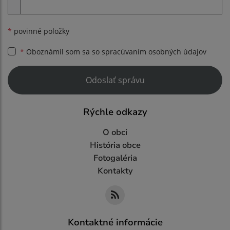
Príloha
*
povinné položky
*
Oboznámil som sa so
spracúvaním osobných údajov
Google reCaptcha Response
Odoslať správu
Rýchle odkazy
O obci
História obce
Fotogaléria
Kontakty
Kontaktné informácie