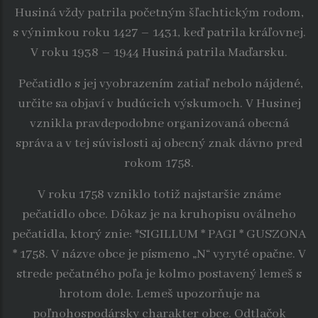
Husiná vždy patrila početným šľachtickým rodom,
s výnimkou roku 1427 – 1431, keď patrila kráľovnej.
V roku 1938 – 1944 Husiná patrila Maďarsku.
Pečatidlo s jej vyobrazením zatiaľ nebolo nájdené,
určite sa objaví v budúcich výskumoch. V Husinej
vznikla pravdepodobne organizovaná obecná
správa a v tej súvislosti aj obecný znak dávno pred
rokom 1758.
V roku 1758 vzniklo totiž najstaršie známe
pečatidlo obce. Dôkaz je na kruhopisu oválneho
pečatidla, ktorý znie: *SIGILLUM * PAGI * GUSZONA
* 1758. V názve obce je písmeno „N“ vyryté opačne. V
strede pečatného poľa je kolmo postavený lemeš s
hrotom dole. Lemeš upozorňuje na
poľnohospodársky charakter obce. Odtlačok