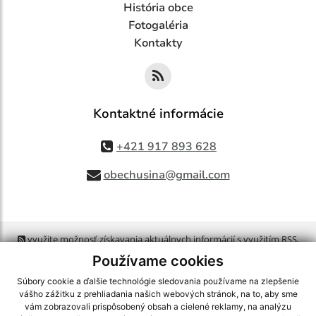
História obce
Fotogaléria
Kontakty
Kontaktné informácie
+421 917 893 628
obechusina@gmail.com
využite možnosť získavania aktuálnych informácií s využitím RSS
,
CMS systém (redakčný) systém ECHELON 2,
Mapa stránok
,
web portál
,
Používame cookies
webhosting
,
webex.digital, s.r.o.
,
domény
,
registrácia domény
,
spoločnosť webex.digital, s.r.o.
,
technický prevádzkovateľ
Súbory cookie a ďalšie technológie sledovania používame na zlepšenie
vášho zážitku z prehliadania našich webových stránok, na to, aby sme
vám zobrazovali prispôsobený obsah a cielené reklamy, na analýzu
Posledná aktualizácia:
06.08.2026