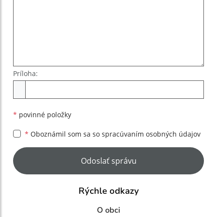
Príloha:
Príloha
*
povinné položky
*
Oboznámil som sa so
spracúvaním osobných údajov
Google reCaptcha Response
Odoslať správu
Rýchle odkazy
O obci