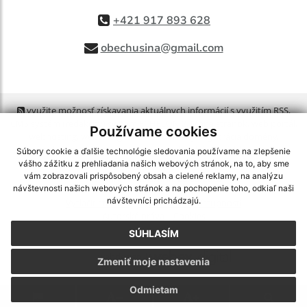
+421 917 893 628
obechusina@gmail.com
využite možnosť získavania aktuálnych informácií s využitím RSS
,
CMS systém (redakčný) systém ECHELON 2,
Mapa stránok
,
web portál
,
Používame cookies
webhosting
,
webex.digital, s.r.o.
,
domény
,
registrácia domény
,
spoločnosť webex.digital, s.r.o.
,
technický prevádzkovateľ
Súbory cookie a ďalšie technológie sledovania používame na zlepšenie
vášho zážitku z prehliadania našich webových stránok, na to, aby sme
vám zobrazovali prispôsobený obsah a cielené reklamy, na analýzu
Posledná aktualizácia:
06.08.2026
návštevnosti našich webových stránok a na pochopenie toho, odkiaľ naši
návštevníci prichádzajú.
Vytlačiť stránku
|
Vyhlásenie o prístupnosti
Autorské práva
|
Cookies
SÚHLASÍM
webdesign
|
Zmeniť moje nastavenia
Odmietam