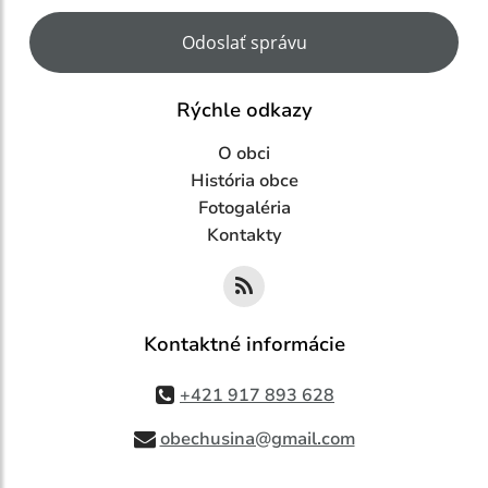
Google reCaptcha Response
Odoslať správu
Rýchle odkazy
O obci
História obce
Fotogaléria
Kontakty
Kontaktné informácie
+421 917 893 628
obechusina@gmail.com