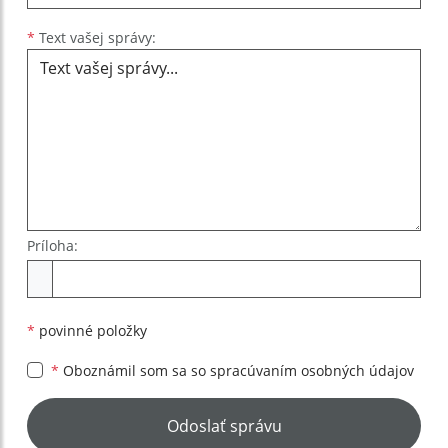
Text vašej správy...
*
Text vašej správy:
Príloha:
Príloha
*
povinné položky
*
Oboznámil som sa so
spracúvaním osobných údajov
Google reCaptcha Response
Odoslať správu