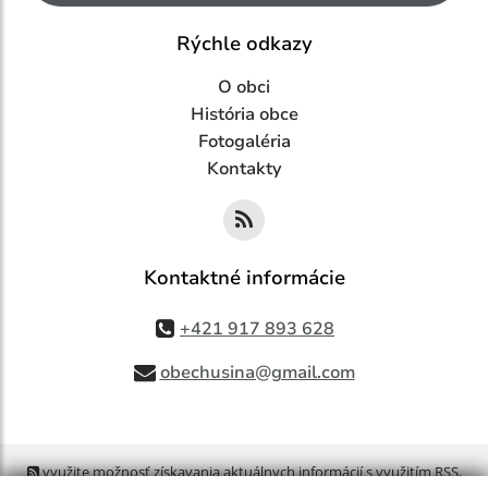
Rýchle odkazy
O obci
História obce
Fotogaléria
Kontakty
Kontaktné informácie
+421 917 893 628
obechusina@gmail.com
využite možnosť získavania aktuálnych informácií s využitím RSS
,