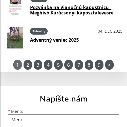
Pozvánka na Vianočnú kapustnicu -
Meghívó Karácsonyi káposztalevesre
04. DEC 2025
Aktuality
Adventný veniec 2025
1
2
3
4
5
6
7
8
9
>
Napíšte nám
Meno
Priezvisko
E-mailová adresa
*
Meno: