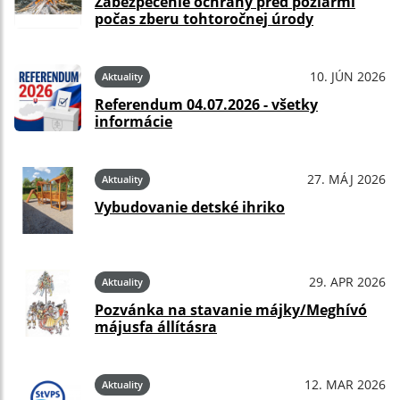
Zabezpečenie ochrany pred požiarmi
počas zberu tohtoročnej úrody
10. JÚN 2026
Aktuality
Referendum 04.07.2026 - všetky
informácie
27. MÁJ 2026
Aktuality
Vybudovanie detské ihriko
29. APR 2026
Aktuality
Pozvánka na stavanie májky/Meghívó
májusfa állításra
12. MAR 2026
Aktuality