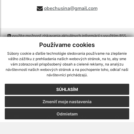
obechusina@gmail.com
využite možnosť získavania aktuálnych informácií s využitím RSS
,
CMS systém (redakčný) systém ECHELON 2,
Mapa stránok
,
web portál
,
Používame cookies
webhosting
,
webex.digital, s.r.o.
,
domény
,
registrácia domény
,
spoločnosť webex.digital, s.r.o.
,
technický prevádzkovateľ
Súbory cookie a ďalšie technológie sledovania používame na zlepšenie
vášho zážitku z prehliadania našich webových stránok, na to, aby sme
vám zobrazovali prispôsobený obsah a cielené reklamy, na analýzu
Posledná aktualizácia:
06.08.2026
návštevnosti našich webových stránok a na pochopenie toho, odkiaľ naši
návštevníci prichádzajú.
Vytlačiť stránku
|
Vyhlásenie o prístupnosti
Autorské práva
|
Cookies
SÚHLASÍM
webdesign
|
Zmeniť moje nastavenia
Odmietam