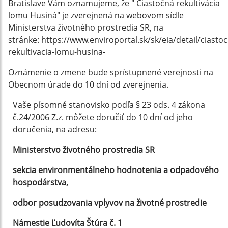
Bratislave Vám oznamujeme, že " Čiastočná rekultivácia
lomu Husiná" je zverejnená na webovom sídle
Ministerstva životného prostredia SR, na
stránke: https://www.enviroportal.sk/sk/eia/detail/ciasto
rekultivacia-lomu-husina-
Oznámenie o zmene bude sprístupnené verejnosti na
Obecnom úrade do 10 dní od zverejnenia.
Vaše písomné stanovisko
podľa § 23 ods. 4 zákona
č.24/2006 Z.z. môžete
doručiť do 10 dní od jeho
doručenia, na adresu:
Ministerstvo životného prostredia SR
sekcia environmentálneho hodnotenia a odpadového
hospodárstva,
odbor posudzovania vplyvov na životné prostredie
Námestie Ľudovíta Štúra č. 1