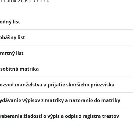
oplatok v časti:
Cenník
odný list
obášny list
mrtný list
sobitná matrika
ozvod manželstva a prijatie skoršieho priezviska
ydávanie výpisov z matriky a nazeranie do matriky
reberanie žiadostí o výpis a odpis z registra trestov