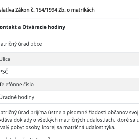
slatíva Zákon č. 154/1994 Zb. o matrikách
ontakt a Otváracie hodiny
atričný úrad obce
Ulica
PSČ
Telefónne číslo
Úradné hodiny
atričný úrad prijíma ústne a písomné žiadosti občanov svoj
ydáva doklady o všetkých matričných udalostiach, ktoré sa
rvalý pobyt osoby, ktorej sa matričná udalosť týka.