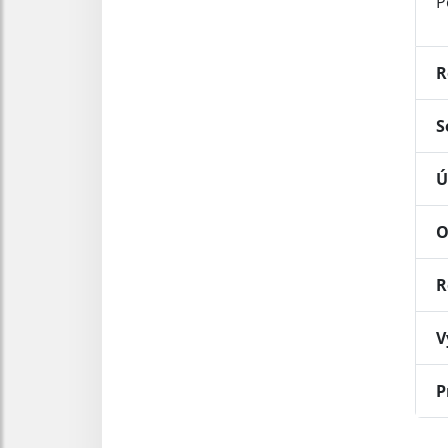
P
R
S
Ú
O
R
V
P