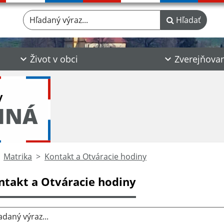
Hľadaný výraz...
Hľadať
Život v obci
Zverejňova
y
INÁ
Matrika
Kontakt a Otváracie hodiny
ntakt a Otváracie hodiny
aný výraz...