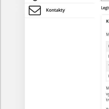
Legi
Kontakty
K
M
M
v
t