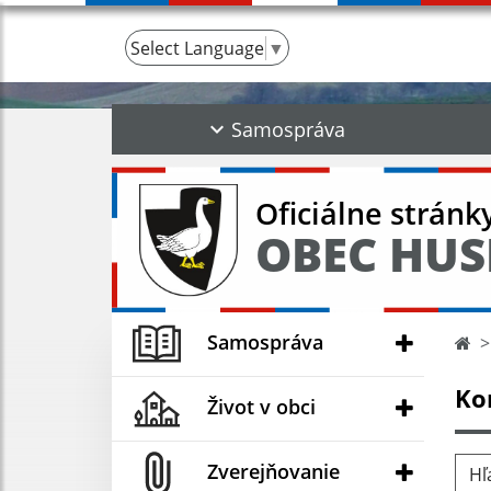
Select Language
▼
Samospráva
Oficiálne stránk
OBEC HUS
Samospráva
Ko
Život v obci
Hľad
Zverejňovanie