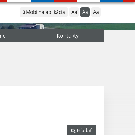
Mobilná aplikácia
Aa
Aa
Aa
nie
Kontakty
Hľadať