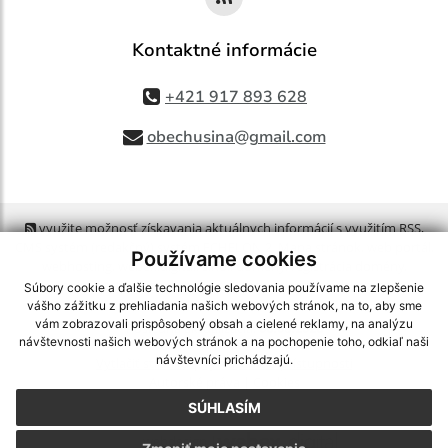
Kontaktné informácie
+421 917 893 628
obechusina@gmail.com
využite možnosť získavania aktuálnych informácií s využitím RSS
,
CMS systém (redakčný) systém ECHELON 2,
Mapa stránok
,
web portál
,
Používame cookies
webhosting
,
webex.digital, s.r.o.
,
domény
,
registrácia domény
,
spoločnosť webex.digital, s.r.o.
,
technický prevádzkovateľ
Súbory cookie a ďalšie technológie sledovania používame na zlepšenie
vášho zážitku z prehliadania našich webových stránok, na to, aby sme
vám zobrazovali prispôsobený obsah a cielené reklamy, na analýzu
Posledná aktualizácia:
06.08.2026
návštevnosti našich webových stránok a na pochopenie toho, odkiaľ naši
návštevníci prichádzajú.
Vytlačiť stránku
|
Vyhlásenie o prístupnosti
Autorské práva
|
Cookies
SÚHLASÍM
webdesign
|