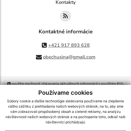
Kontakty
Kontaktné informácie
+421 917 893 628
obechusina@gmail.com
využite možnosť získavania aktuálnych informácií s využitím RSS
,
CMS systém (redakčný) systém ECHELON 2,
Mapa stránok
,
web portál
,
Používame cookies
webhosting
,
webex.digital, s.r.o.
,
domény
,
registrácia domény
,
spoločnosť webex.digital, s.r.o.
,
technický prevádzkovateľ
Súbory cookie a ďalšie technológie sledovania používame na zlepšenie
vášho zážitku z prehliadania našich webových stránok, na to, aby sme
vám zobrazovali prispôsobený obsah a cielené reklamy, na analýzu
Posledná aktualizácia:
06.08.2026
návštevnosti našich webových stránok a na pochopenie toho, odkiaľ naši
návštevníci prichádzajú.
Vytlačiť stránku
|
Vyhlásenie o prístupnosti
Autorské práva
|
Cookies