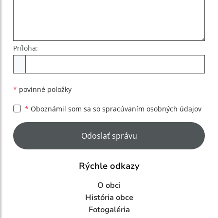
Príloha:
Príloha
*
povinné položky
*
Oboznámil som sa so
spracúvaním osobných údajov
Google reCaptcha Response
Odoslať správu
Rýchle odkazy
O obci
História obce
Fotogaléria