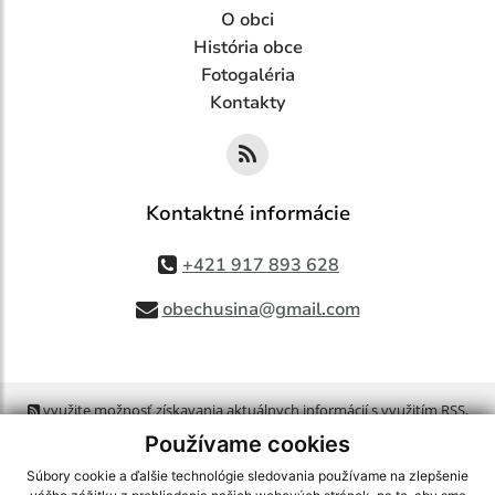
O obci
História obce
Fotogaléria
Kontakty
Kontaktné informácie
+421 917 893 628
obechusina@gmail.com
využite možnosť získavania aktuálnych informácií s využitím RSS
,
CMS systém (redakčný) systém ECHELON 2,
Mapa stránok
,
web portál
,
Používame cookies
webhosting
,
webex.digital, s.r.o.
,
domény
,
registrácia domény
,
spoločnosť webex.digital, s.r.o.
,
technický prevádzkovateľ
Súbory cookie a ďalšie technológie sledovania používame na zlepšenie