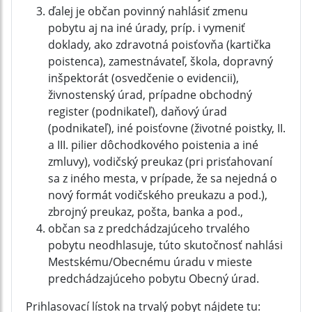
ďalej je občan povinný nahlásiť zmenu
pobytu aj na iné úrady, príp. i vymeniť
doklady, ako zdravotná poisťovňa (kartička
poistenca), zamestnávateľ, škola, dopravný
inšpektorát (osvedčenie o evidencii),
živnostenský úrad, prípadne obchodný
register (podnikateľ), daňový úrad
(podnikateľ), iné poisťovne (životné poistky, II.
a III. pilier dôchodkového poistenia a iné
zmluvy), vodičský preukaz (pri prisťahovaní
sa z iného mesta, v prípade, že sa nejedná o
nový formát vodičského preukazu a pod.),
zbrojný preukaz, pošta, banka a pod.,
občan sa z predchádzajúceho trvalého
pobytu neodhlasuje, túto skutočnosť nahlási
Mestskému/Obecnému úradu v mieste
predchádzajúceho pobytu Obecný úrad.
Prihlasovací lístok na trvalý pobyt nájdete tu: