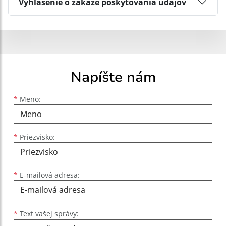
Vyhlásenie o zákaze poskytovania údajov
Napíšte nám
Meno
Priezvisko
E-mailová adresa
*
Meno:
*
Priezvisko:
*
E-mailová adresa:
Text vašej správy...
*
Text vašej správy: