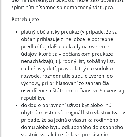
bez mimoriadnych ťažkostí, môže túto povinnosť
splniť ním písomne splnomocnený zástupca.
Potrebujete
platný občiansky preukaz (v prípade, že sa
občan prihlasuje z inej obce je potrebné
predložiť aj ďalšie doklady na overenie
údajov, ktoré sa v občianskom preukaze
nenachádzajú, t.j. rodný list, sobášny list,
rodné listy detí, právoplatný rozsudok o
rozvode, rozhodnutie súdu o zverení do
výchovy, pri prihlasovaní zo zahraničia
osvedčenie o štátnom občianstve Slovenskej
republiky),
doklad o oprávnení užívať byt alebo inú
obytnú miestnosť: originál listu vlastníctva - v
prípade, že sa jedná o vlastníka rodinného
domu alebo bytu odkúpeného do osobného
vlastníctva, alebo súhlas s prihlásením