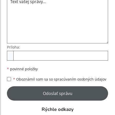
Príloha:
Príloha
*
povinné položky
*
Oboznámil som sa so
spracúvaním osobných údajov
Google reCaptcha Response
Odoslať správu
Rýchle odkazy