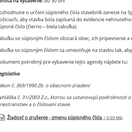
ehota na vybavenie:
do 30 dní
ozhodnutie o určení súpisného čísla stavebník zanesie na Sp
ošiciach, aby stavba bola zapísaná do evidencie nehnuteľnos
úpisné číslo (čierno – biela tabuľka).
abuľku so súpisným číslom obstará obec, ich pripevnenie a 
abuľka so súpisným číslom sa umiestňuje na stavbu tak, aby 
okument potrebný pre vybavenie tejto agendy nájdete tu:
egislatíva
ákon č. 369/1990 Zb. o obecnom zriadení
yhláška č. 31/2003 Z.z., ktorou sa ustanovujú podrobnosti o
riestranstiev a o číslovaní stavie
Žiadosť o zrušenie - zmenu súpisného čísla
| 0.03 Mb