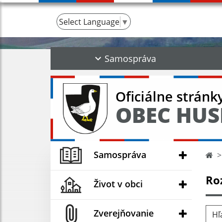
Select Language
▼
Samospráva
Oficiálne stránk
OBEC HUS
Samospráva
Ro
Život v obci
Hľad
Zverejňovanie