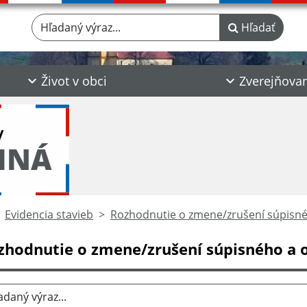
Hľadaný výraz...
Hľadať
Život v obci
Zverejňova
y
INÁ
Evidencia stavieb
Rozhodnutie o zmene/zrušení súpisné
zhodnutie o zmene/zrušení súpisného a o
aný výraz...