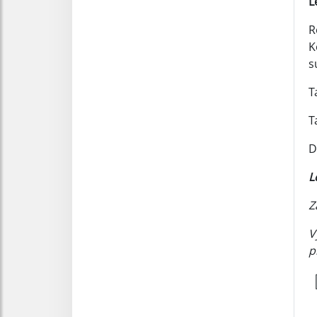
L
R
K
s
T
T
D
L
Z
V
p