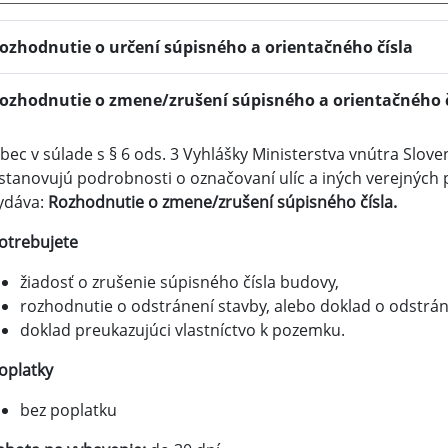
ozhodnutie o určení súpisného a orientačného čísla
ozhodnutie o zmene/zrušení súpisného a orientačného č
bec v súlade s § 6 ods. 3 Vyhlášky Ministerstva vnútra Sloven
stanovujú podrobnosti o označovaní ulíc a iných verejných pr
ydáva:
Rozhodnutie o zmene/zrušení súpisného čísla.
otrebujete
žiadosť o zrušenie súpisného čísla budovy,
rozhodnutie o odstránení stavby, alebo doklad o odstrán
doklad preukazujúci vlastníctvo k pozemku.
oplatky
bez poplatku