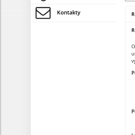
Kontakty
R
R
O
u
v
P
P