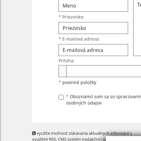
*
Priezvisko:
*
E-mailová adresa:
Príloha:
Príloha
*
povinné položky
*
Oboznámil som sa so
spracúvan
osobných údajov
využite možnosť získavania aktuálnych informácií s
využitím RSS
, CMS systém (redakčný) systém ECHELON 2,