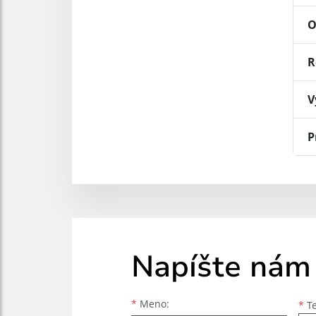
O
R
V
P
Napíšte nám
Meno
Priezvisko
E-mailová adresa
*
Meno:
*
Te