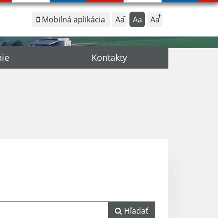
Mobilná aplikácia
Aa
Aa
Aa
nie
Kontakty
Hľadať