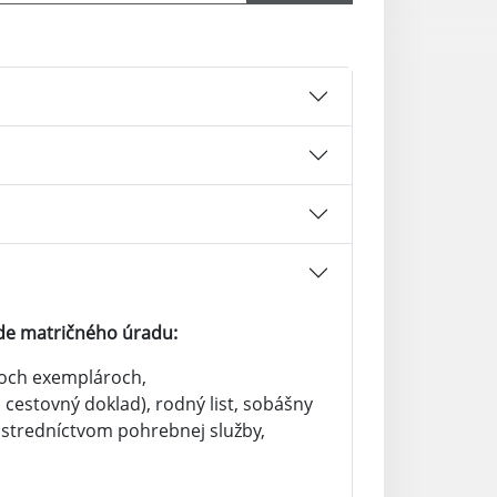
de matričného úradu:
roch exemplároch,
cestovný doklad), rodný list, sobášny
ostredníctvom pohrebnej služby,