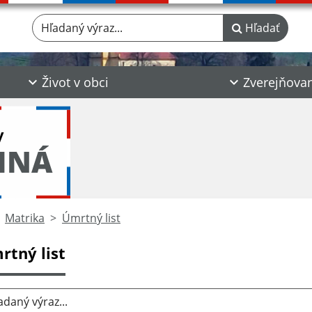
Hľadaný výraz...
Hľadať
Život v obci
Zverejňova
y
INÁ
Matrika
Úmrtný list
rtný list
aný výraz...