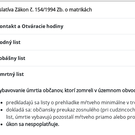
slatíva Zákon č. 154/1994 Zb. o matrikách
ontakt a Otváracie hodiny
odný list
obášny list
mrtný list
ybavovanie úmrtia občanov, ktorí zomreli v územnom obvo
predkladajú sa listy o prehliadke mŕtveho minimálne v t
dokladá sa: občiansky preukaz zosnulého (pri cudzincoch 
list, úmrtie vybavujú pozostalí mŕtveho priamo alebo pr
úkon sa nespoplatňuje.