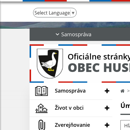
Select Language
▼
Samospráva
Oficiálne stránk
OBEC HUS
Samospráva
Úm
Život v obci
Hľad
Zverejňovanie