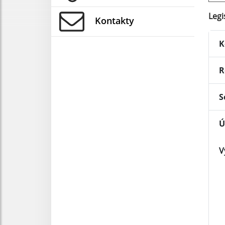
Legi
Kontakty
K
R
S
Ú
V