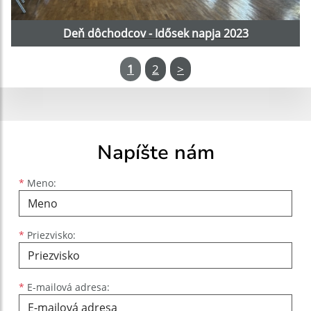
Deň dôchodcov - Idősek napja 2023
1
2
>
Napíšte nám
Meno
Priezvisko
E-mailová adresa
*
Meno:
*
Priezvisko:
*
E-mailová adresa: