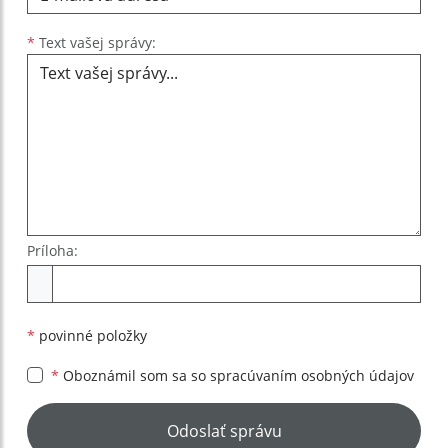
Text vašej správy...
*
Text vašej správy:
Príloha:
Príloha
*
povinné položky
*
Oboznámil som sa so
spracúvaním osobných údajov
Google reCaptcha Response
Odoslať správu