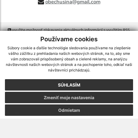
obechusina@gmail.com
využite možnosť získavania aktuálnych informácií s využitím RSS
,
CMS systém (redakčný) systém ECHELON 2,
Mapa stránok
,
web portál
,
Používame cookies
webhosting
,
webex.digital, s.r.o.
,
domény
,
registrácia domény
,
spoločnosť webex.digital, s.r.o.
,
technický prevádzkovateľ
Súbory cookie a ďalšie technológie sledovania používame na zlepšenie
vášho zážitku z prehliadania našich webových stránok, na to, aby sme
vám zobrazovali prispôsobený obsah a cielené reklamy, na analýzu
Posledná aktualizácia:
06.08.2026
návštevnosti našich webových stránok a na pochopenie toho, odkiaľ naši
návštevníci prichádzajú.
Vytlačiť stránku
|
Vyhlásenie o prístupnosti
Autorské práva
|
Cookies
SÚHLASÍM
webdesign
|
Zmeniť moje nastavenia
Odmietam