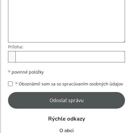
Príloha:
Príloha
*
povinné položky
*
Oboznámil som sa so
spracúvaním osobných údajov
Google reCaptcha Response
Odoslať správu
Rýchle odkazy
O obci