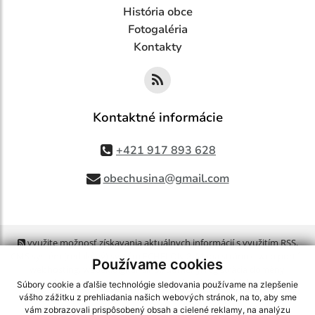
História obce
Fotogaléria
Kontakty
Kontaktné informácie
+421 917 893 628
obechusina@gmail.com
využite možnosť získavania aktuálnych informácií s využitím RSS
,
CMS systém (redakčný) systém ECHELON 2,
Mapa stránok
,
web portál
,
Používame cookies
webhosting
,
webex.digital, s.r.o.
,
domény
,
registrácia domény
,
spoločnosť webex.digital, s.r.o.
,
technický prevádzkovateľ
Súbory cookie a ďalšie technológie sledovania používame na zlepšenie
vášho zážitku z prehliadania našich webových stránok, na to, aby sme
vám zobrazovali prispôsobený obsah a cielené reklamy, na analýzu
Posledná aktualizácia:
06.08.2026