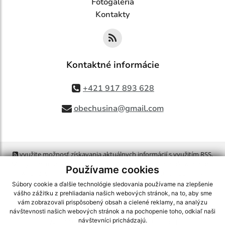
Fotogaléria
Kontakty
Kontaktné informácie
+421 917 893 628
obechusina@gmail.com
využite možnosť získavania aktuálnych informácií s využitím RSS
,
CMS systém (redakčný) systém ECHELON 2,
Mapa stránok
,
web portál
,
Používame cookies
webhosting
,
webex.digital, s.r.o.
,
domény
,
registrácia domény
,
spoločnosť webex.digital, s.r.o.
,
technický prevádzkovateľ
Súbory cookie a ďalšie technológie sledovania používame na zlepšenie
vášho zážitku z prehliadania našich webových stránok, na to, aby sme
vám zobrazovali prispôsobený obsah a cielené reklamy, na analýzu
Posledná aktualizácia:
06.08.2026
návštevnosti našich webových stránok a na pochopenie toho, odkiaľ naši
návštevníci prichádzajú.
Vytlačiť stránku
|
Vyhlásenie o prístupnosti