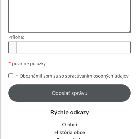
Príloha:
Príloha
*
povinné položky
*
Oboznámil som sa so
spracúvaním osobných údajov
Google reCaptcha Response
Odoslať správu
Rýchle odkazy
O obci
História obce