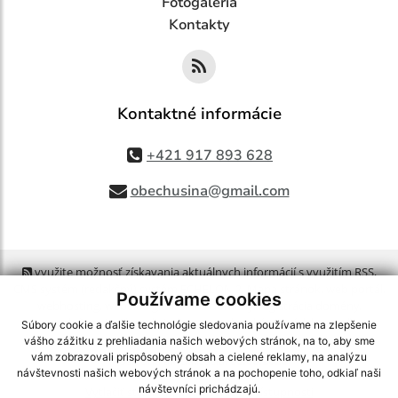
Fotogaléria
Kontakty
Kontaktné informácie
+421 917 893 628
obechusina@gmail.com
využite možnosť získavania aktuálnych informácií s využitím RSS
,
CMS systém (redakčný) systém ECHELON 2,
Mapa stránok
,
web portál
,
Používame cookies
webhosting
,
webex.digital, s.r.o.
,
domény
,
registrácia domény
,
spoločnosť webex.digital, s.r.o.
,
technický prevádzkovateľ
Súbory cookie a ďalšie technológie sledovania používame na zlepšenie
vášho zážitku z prehliadania našich webových stránok, na to, aby sme
vám zobrazovali prispôsobený obsah a cielené reklamy, na analýzu
Posledná aktualizácia:
06.08.2026
návštevnosti našich webových stránok a na pochopenie toho, odkiaľ naši
návštevníci prichádzajú.
Vytlačiť stránku
|
Vyhlásenie o prístupnosti