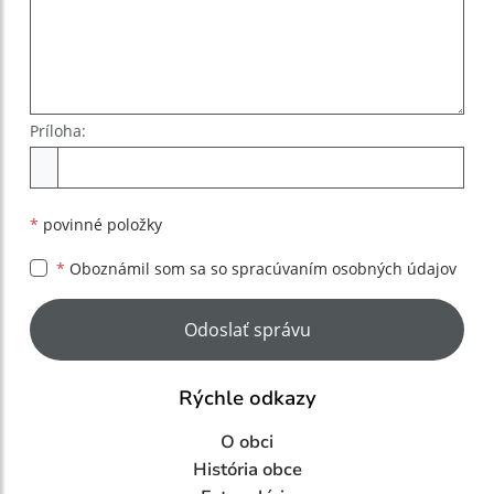
Príloha:
Príloha
*
povinné položky
*
Oboznámil som sa so
spracúvaním osobných údajov
Google reCaptcha Response
Odoslať správu
Rýchle odkazy
O obci
História obce