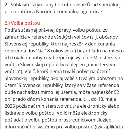
2. Súhlasíte s tým, aby boli obnovené Úrad špeciálnej
prokuratúry a Národná kriminálna agentúra?
2.) Voľba poštou
Podľa súčasnej právnej úpravy, voľbu poštou zo
zahraničia v referende všetkých voličov (t. j. občanov
Slovenskej republiky, ktorí najneskôr v deň konania
referenda dovŕšia 18 rokov veku) bez ohľadu na miesto
ich trvalého pobytu zabezpečuje výlučne Ministerstvo
vnútra Slovenskej republiky (ďalej len „ministerstvo
vnútra“). Volič, ktorý nemá trvalý pobyt na území
Slovenskej republiky, ako aj volič s trvalým pobytom na
území Slovenskej republiky, ktorý sa v čase referenda
bude nachádzať mimo jej územia, môže najneskôr 52
dní predo dňom konania referenda, t. j. do 13. mája
2026 požiadať ministerstvo vnútra elektronicky alebo
listinne o voľbu poštou. Volič môže elektronicky
požiadať o voľbu poštou prostredníctvom služieb
informačného systému pre voľbu poštou (tzv. aplikácia