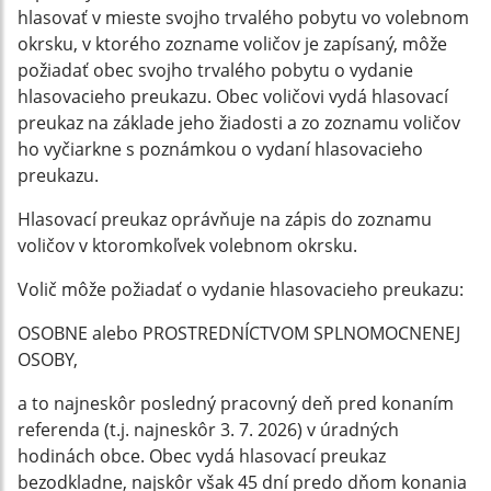
hlasovať v mieste svojho trvalého pobytu vo volebnom
okrsku, v ktorého zozname voličov je zapísaný, môže
požiadať obec svojho trvalého pobytu o vydanie
hlasovacieho preukazu. Obec voličovi vydá hlasovací
preukaz na základe jeho žiadosti a zo zoznamu voličov
ho vyčiarkne s poznámkou o vydaní hlasovacieho
preukazu.
Hlasovací preukaz oprávňuje na zápis do zoznamu
voličov v ktoromkoľvek volebnom okrsku.
Volič môže požiadať o vydanie hlasovacieho preukazu:
OSOBNE alebo PROSTREDNÍCTVOM SPLNOMOCNENEJ
OSOBY,
a to najneskôr posledný pracovný deň pred konaním
referenda (t.j. najneskôr 3. 7. 2026) v úradných
hodinách obce. Obec vydá hlasovací preukaz
bezodkladne, najskôr však 45 dní predo dňom konania