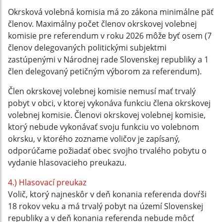
Okrsková volebná komisia má zo zákona minimálne päť
členov. Maximálny počet členov okrskovej volebnej
komisie pre referendum v roku 2026 môže byť osem (7
členov delegovaných politickými subjektmi
zastúpenými v Národnej rade Slovenskej republiky a 1
člen delegovaný petičným výborom za referendum).
Člen okrskovej volebnej komisie nemusí mať trvalý
pobyt v obci, v ktorej vykonáva funkciu člena okrskovej
volebnej komisie. Členovi okrskovej volebnej komisie,
ktorý nebude vykonávať svoju funkciu vo volebnom
okrsku, v ktorého zozname voličov je zapísaný,
odporúčame požiadať obec svojho trvalého pobytu o
vydanie hlasovacieho preukazu.
4.) Hlasovací preukaz
Volič, ktorý najneskôr v deň konania referenda dovŕši
18 rokov veku a má trvalý pobyt na území Slovenskej
republiky a v deň konania referenda nebude môcť