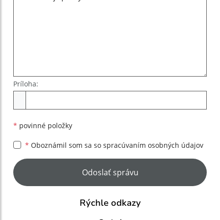
Príloha:
Príloha
*
povinné položky
*
Oboznámil som sa so
spracúvaním osobných údajov
Google reCaptcha Response
Odoslať správu
Rýchle odkazy