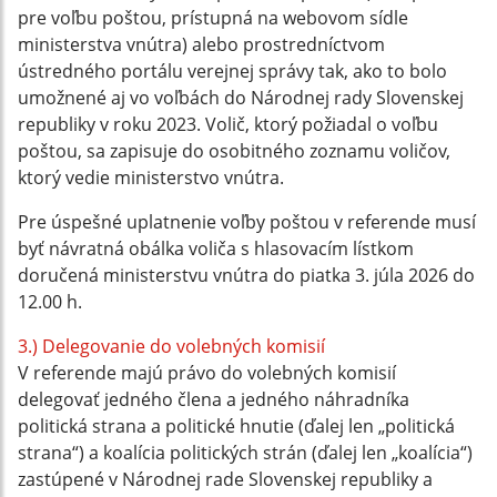
pre voľbu poštou, prístupná na webovom sídle
ministerstva vnútra) alebo prostredníctvom
ústredného portálu verejnej správy tak, ako to bolo
umožnené aj vo voľbách do Národnej rady Slovenskej
republiky v roku 2023. Volič, ktorý požiadal o voľbu
poštou, sa zapisuje do osobitného zoznamu voličov,
ktorý vedie ministerstvo vnútra.
Pre úspešné uplatnenie voľby poštou v referende musí
byť návratná obálka voliča s hlasovacím lístkom
doručená ministerstvu vnútra do piatka 3. júla 2026 do
12.00 h.
3.) Delegovanie do volebných komisií
V referende majú právo do volebných komisií
delegovať jedného člena a jedného náhradníka
politická strana a politické hnutie (ďalej len „politická
strana“) a koalícia politických strán (ďalej len „koalícia“)
zastúpené v Národnej rade Slovenskej republiky a