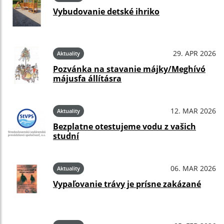
Vybudovanie detské ihriko
29. APR 2026
Aktuality
Pozvánka na stavanie májky/Meghívó
májusfa állításra
12. MAR 2026
Aktuality
Bezplatne otestujeme vodu z vašich
studní
06. MAR 2026
Aktuality
Vypaľovanie trávy je prísne zakázané