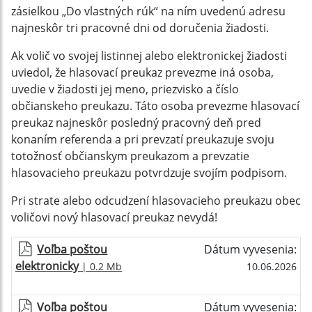
zásielkou „Do vlastných rúk“ na ním uvedenú adresu
najneskôr tri pracovné dni od doručenia žiadosti.
Ak volič vo svojej listinnej alebo elektronickej žiadosti
uviedol, že hlasovací preukaz prevezme iná osoba,
uvedie v žiadosti jej meno, priezvisko a číslo
občianskeho preukazu. Táto osoba prevezme hlasovací
preukaz najneskôr posledný pracovný deň pred
konaním referenda a pri prevzatí preukazuje svoju
totožnosť občianskym preukazom a prevzatie
hlasovacieho preukazu potvrdzuje svojím podpisom.
Pri strate alebo odcudzení hlasovacieho preukazu obec
voličovi nový hlasovací preukaz nevydá!
Voľba poštou
Dátum vyvesenia:
elektronicky
| 0.2 Mb
10.06.2026
Voľba poštou
Dátum vyvesenia: