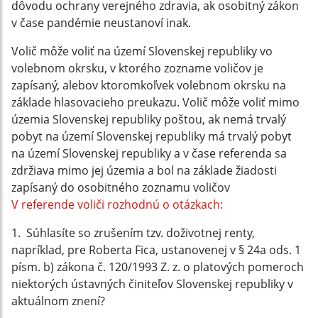
dôvodu ochrany verejného zdravia, ak osobitný zákon
v čase pandémie neustanoví inak.
Volič môže voliť na území Slovenskej republiky vo
volebnom okrsku, v ktorého zozname voličov je
zapísaný, alebov ktoromkoľvek volebnom okrsku na
základe hlasovacieho preukazu. Volič môže voliť mimo
územia Slovenskej republiky poštou, ak nemá trvalý
pobyt na území Slovenskej republiky má trvalý pobyt
na území Slovenskej republiky a v čase referenda sa
zdržiava mimo jej územia a bol na základe žiadosti
zapísaný do osobitného zoznamu voličov
V referende voliči rozhodnú o otázkach:
1. Súhlasíte so zrušením tzv. doživotnej renty,
napríklad, pre Roberta Fica, ustanovenej v § 24a ods. 1
písm. b) zákona č. 120/1993 Z. z. o platových pomeroch
niektorých ústavných činiteľov Slovenskej republiky v
aktuálnom znení?