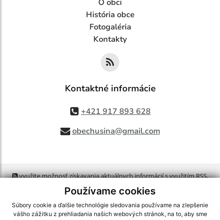
O obci
História obce
Fotogaléria
Kontakty
Kontaktné informácie
+421 917 893 628
obechusina@gmail.com
využite možnosť získavania aktuálnych informácií s využitím RSS
,
CMS systém (redakčný) systém ECHELON 2,
Mapa stránok
,
web portál
,
Používame cookies
webhosting
,
webex.digital, s.r.o.
,
domény
,
registrácia domény
,
spoločnosť webex.digital, s.r.o.
,
technický prevádzkovateľ
Súbory cookie a ďalšie technológie sledovania používame na zlepšenie
vášho zážitku z prehliadania našich webových stránok, na to, aby sme