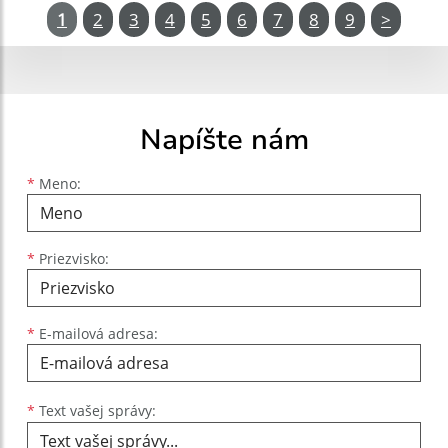
1
2
3
4
5
6
7
8
9
>
Napíšte nám
Meno
Priezvisko
E-mailová adresa
*
Meno:
*
Priezvisko:
*
E-mailová adresa:
Text vašej správy...
*
Text vašej správy: