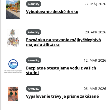
27. MÁJ 2026
Aktuality
Vybudovanie detské ihriko
29. APR 2026
Aktuality
Pozvánka na stavanie májky/Meghívó
májusfa állításra
12. MAR 2026
Aktuality
Bezplatne otestujeme vodu z vašich
studní
06. MAR 2026
Aktuality
Vypaľovanie trávy je prísne zakázané