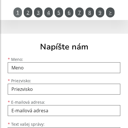
1
2
3
4
5
6
7
8
9
>
Napíšte nám
Meno
Priezvisko
E-mailová adresa
*
Meno:
*
Priezvisko:
*
E-mailová adresa:
Text vašej správy...
*
Text vašej správy: