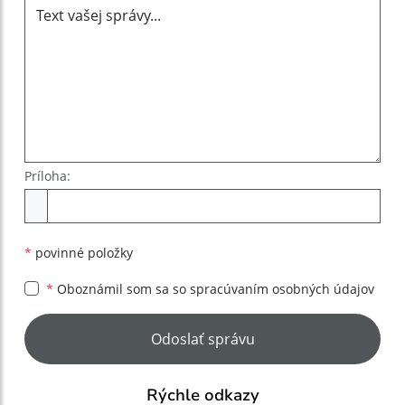
Príloha:
Príloha
*
povinné položky
*
Oboznámil som sa so
spracúvaním osobných údajov
Google reCaptcha Response
Odoslať správu
Rýchle odkazy