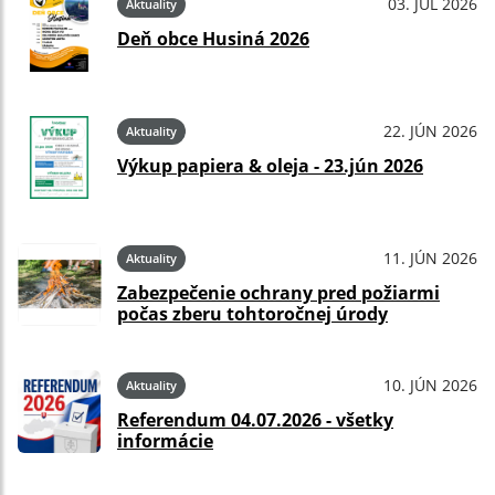
03. JÚL 2026
Aktuality
Deň obce Husiná 2026
22. JÚN 2026
Aktuality
Výkup papiera & oleja - 23.jún 2026
11. JÚN 2026
Aktuality
Zabezpečenie ochrany pred požiarmi
počas zberu tohtoročnej úrody
10. JÚN 2026
Aktuality
Referendum 04.07.2026 - všetky
informácie