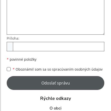
Príloha:
Príloha
*
povinné položky
*
Oboznámil som sa so
spracúvaním osobných údajov
Google reCaptcha Response
Odoslať správu
Rýchle odkazy
O obci