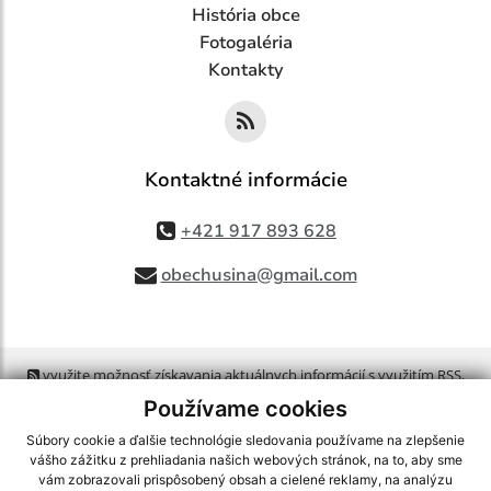
História obce
Fotogaléria
Kontakty
Kontaktné informácie
+421 917 893 628
obechusina@gmail.com
využite možnosť získavania aktuálnych informácií s využitím RSS
,
CMS systém (redakčný) systém ECHELON 2,
Mapa stránok
,
web portál
,
Používame cookies
webhosting
,
webex.digital, s.r.o.
,
domény
,
registrácia domény
,
spoločnosť webex.digital, s.r.o.
,
technický prevádzkovateľ
Súbory cookie a ďalšie technológie sledovania používame na zlepšenie
vášho zážitku z prehliadania našich webových stránok, na to, aby sme
vám zobrazovali prispôsobený obsah a cielené reklamy, na analýzu
Posledná aktualizácia:
06.08.2026