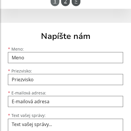
1
2
>
Napíšte nám
Meno
Priezvisko
E-mailová adresa
*
Meno:
*
Priezvisko:
*
E-mailová adresa:
Text vašej správy...
*
Text vašej správy: