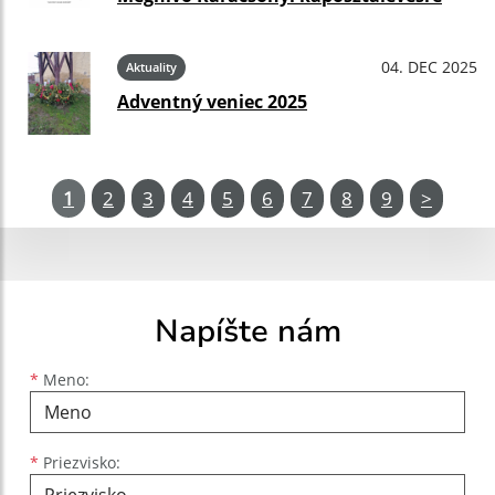
04. DEC 2025
Aktuality
Adventný veniec 2025
1
2
3
4
5
6
7
8
9
>
Napíšte nám
Meno
Priezvisko
E-mailová adresa
*
Meno:
*
Priezvisko: