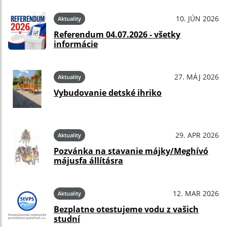
10. JÚN 2026
Aktuality
Referendum 04.07.2026 - všetky
informácie
27. MÁJ 2026
Aktuality
Vybudovanie detské ihriko
29. APR 2026
Aktuality
Pozvánka na stavanie májky/Meghívó
májusfa állításra
12. MAR 2026
Aktuality
Bezplatne otestujeme vodu z vašich
studní