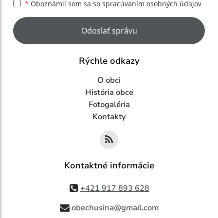
*
Oboznámil som sa so
spracúvaním osobných údajov
Google reCaptcha Response
Odoslať správu
Rýchle odkazy
O obci
História obce
Fotogaléria
Kontakty
Kontaktné informácie
+421 917 893 628
obechusina@gmail.com