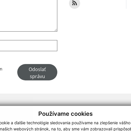
Google reCaptcha Response
Odoslať
ím
správu
webdesign
|
Používame cookies
.
,
o.
,
okie a ďalšie technológie sledovania používame na zlepšenie vášho
 našich webových stránok, na to, aby sme vám zobrazovali prispôs