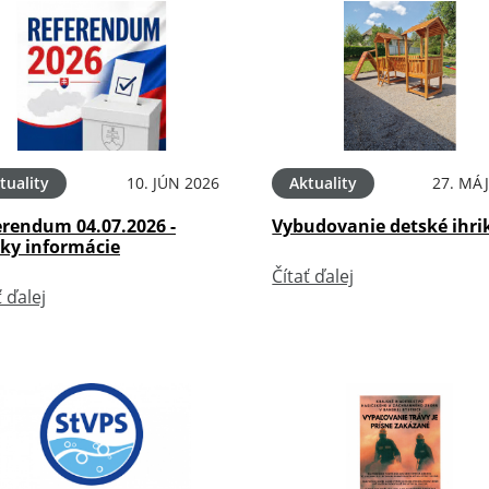
tuality
10. JÚN 2026
Aktuality
27. MÁJ
erendum 04.07.2026 -
Vybudovanie detské ihri
tky informácie
Čítať ďalej
ť ďalej