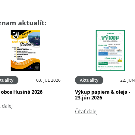
znam aktualít:
tuality
03. JÚL 2026
Aktuality
22. JÚ
 obce Husiná 2026
Výkup papiera & oleja -
23.jún 2026
ť ďalej
Čítať ďalej