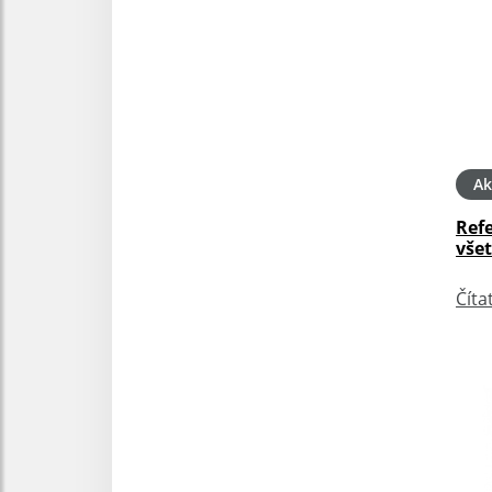
Ak
Ref
vše
Číta