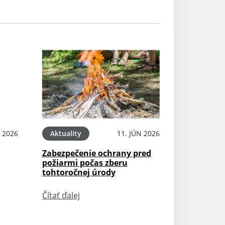
N 2026
Aktuality
11. JÚN 2026
Zabezpečenie ochrany pred
požiarmi počas zberu
tohtoročnej úrody
Čítať ďalej