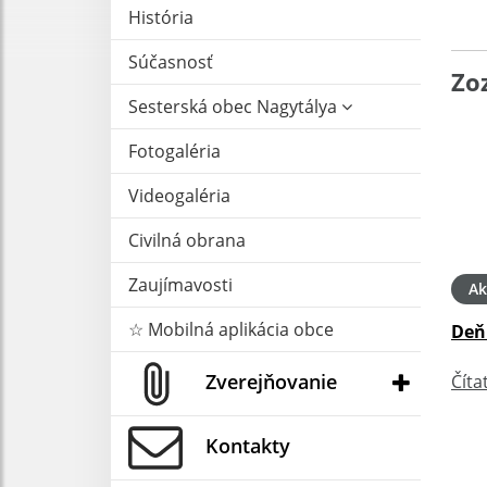
História
Súčasnosť
Zo
Sesterská obec Nagytálya
Fotogaléria
Videogaléria
Civilná obrana
Zaujímavosti
Ak
☆ Mobilná aplikácia obce
Deň
Zverejňovanie
Číta
Kontakty