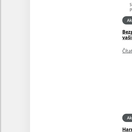
Ak
Bez
vaši
Číta
Ak
Har