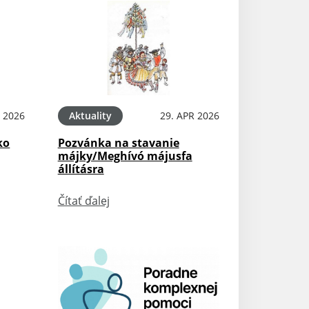
 2026
Aktuality
29. APR 2026
ko
Pozvánka na stavanie
májky/Meghívó májusfa
állításra
Čítať ďalej