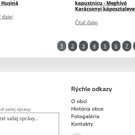
i Husiná
kapustnicu - Meghívó
Karácsonyi káposztaleve
ť ďalej
Čítať ďalej
1
2
3
4
5
6
7
Rýchle odkazy
O obci
Text vašej správy...
História obce
xt vašej správy:
Fotogaléria
Kontakty