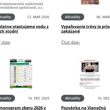
tuality
12. MAR 2026
Aktuality
06. MAR
platne otestujeme vodu z
Vypaľovanie trávy je prí
ch studní
zakázané
ť ďalej
Čítať ďalej
tuality
16. DEC 2025
Aktuality
16. DEC
monogram zberu 2026 v
Pozvánka na Vianočnú