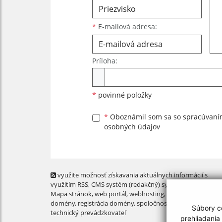
*
E-mailová adresa:
Príloha:
Príloha
*
povinné položky
*
Oboznámil som sa so
spracúvan
osobných údajov
využite možnosť získavania aktuálnych informácií s
využitím RSS
, CMS systém (redakčný) systém ECHELON 2,
Mapa stránok
,
web portál
,
webhosting
,
webex.digital, s.r.o
domény
,
registrácia domény
,
spoločnosť webex.digital, s.r.
Súbory co
technický prevádzkovateľ
prehliadania