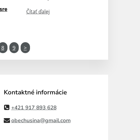
sre
Čítať ďalej
8
9
>
Kontaktné informácie
+421 917 893 628
obechusina@gmail.com