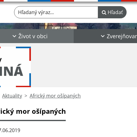
Hľadaný výraz...
Hľadať
Život v obci
Zverejňova
y
INÁ
Aktuality
Africký mor ošípaných
rický mor ošípaných
.06.2019