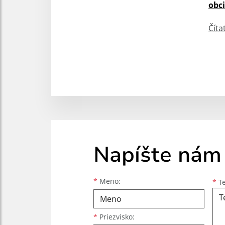
obc
Číta
Napíšte nám
Meno
Priezvisko
E-mailová adresa
*
Meno:
*
Te
*
Priezvisko: