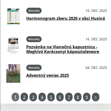
16. DEC 2025
Aktuality
Harmonogram zberu 2026 v obci Husiná
16. DEC 2025
Aktuality
Pozvánka na Vianočnú kapustnicu -
Meghívó Karácsonyi káposztalevesre
04. DEC 2025
Aktuality
Adventný veniec 2025
1
2
3
4
5
6
7
8
9
>