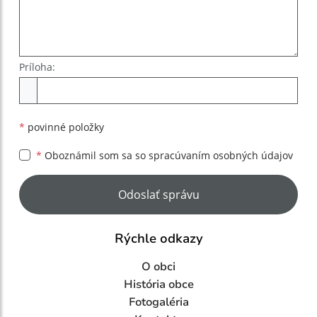
Príloha:
Príloha
*
povinné položky
*
Oboznámil som sa so
spracúvaním osobných údajov
Google reCaptcha Response
Odoslať správu
Rýchle odkazy
O obci
História obce
Fotogaléria