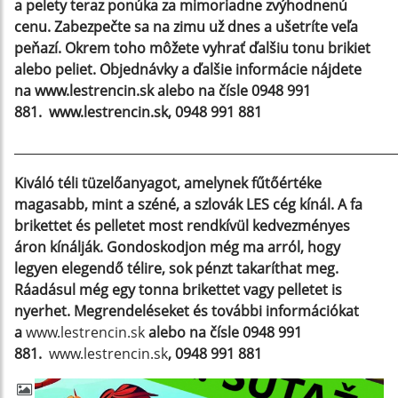
a pelety teraz ponúka za mimoriadne zvýhodnenú
cenu. Zabezpečte sa na zimu už dnes a ušetríte veľa
peňazí. Okrem toho môžete vyhrať ďalšiu tonu brikiet
alebo peliet. Objednávky a ďalšie informácie nájdete
na www.lestrencin.sk alebo na čísle 0948 991
881. www.lestrencin.sk, 0948 991 881
_____________________________________________________________
Kiváló téli tüzelőanyagot, amelynek fűtőértéke
magasabb, mint a széné, a szlovák LES cég kínál. A fa
brikettet és pelletet most rendkívül kedvezményes
áron kínálják. Gondoskodjon még ma arról, hogy
legyen elegendő télire, sok pénzt takaríthat meg.
Ráadásul még egy tonna brikettet vagy pelletet is
nyerhet. Megrendeléseket és további információkat
a
www.lestrencin.sk
alebo na čísle 0948 991
881.
www.lestrencin.sk
, 0948 991 881