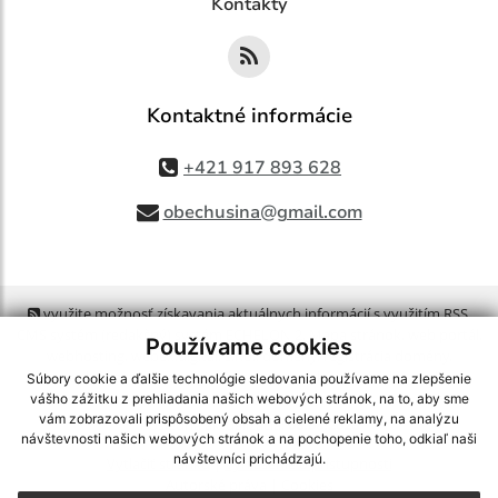
Kontakty
Kontaktné informácie
+421 917 893 628
obechusina@gmail.com
využite možnosť získavania aktuálnych informácií s využitím RSS
,
CMS systém (redakčný) systém ECHELON 2,
Mapa stránok
,
web portál
,
Používame cookies
webhosting
,
webex.digital, s.r.o.
,
domény
,
registrácia domény
,
spoločnosť webex.digital, s.r.o.
,
technický prevádzkovateľ
Súbory cookie a ďalšie technológie sledovania používame na zlepšenie
vášho zážitku z prehliadania našich webových stránok, na to, aby sme
vám zobrazovali prispôsobený obsah a cielené reklamy, na analýzu
Posledná aktualizácia:
06.08.2026
návštevnosti našich webových stránok a na pochopenie toho, odkiaľ naši
návštevníci prichádzajú.
Vytlačiť stránku
|
Vyhlásenie o prístupnosti
Autorské práva
|
Cookies