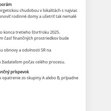
sporám
tickou chudobou v lokalitách s najviac
noviť rodinné domy a ušetriť tak nemalé
o konca tretieho štvrťroku 2025.
om časť finančných prostriedkov bude
nu obnovy a odolnosti SR na
žu žiadateľom počas celého procesu.
ančný príspevok
opatrenie zo skupiny A alebo B, prípadne