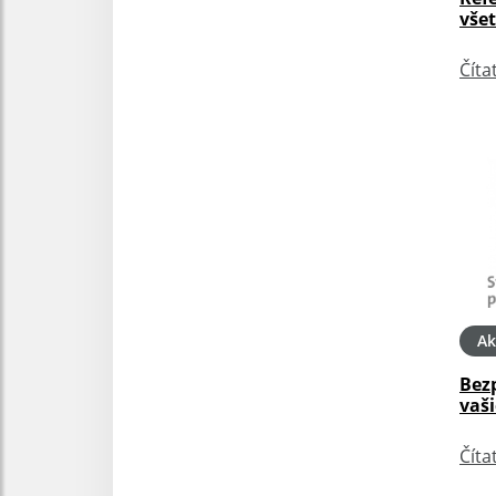
vše
Číta
Ak
Bez
vaši
Číta