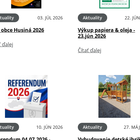
tuality
03. JÚL 2026
Aktuality
22. JÚ
 obce Husiná 2026
Výkup papiera & oleja -
23.jún 2026
ť ďalej
Čítať ďalej
tuality
10. JÚN 2026
Aktuality
27. MÁJ
erendum 04.07.2026 -
Vybudovanie detské ihri