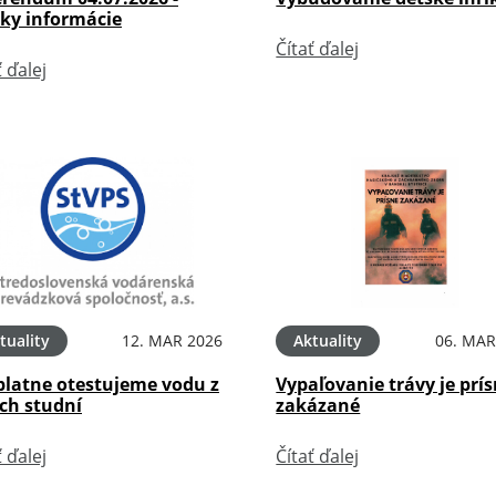
tky informácie
Čítať ďalej
ť ďalej
tuality
12. MAR 2026
Aktuality
06. MAR
platne otestujeme vodu z
Vypaľovanie trávy je prí
ch studní
zakázané
ť ďalej
Čítať ďalej