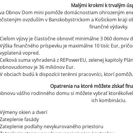
Malými krokmi k trvalým ú
va Obnov Dom mini pomôže domácnostiam ohrozeným energe
ečisteným ovzduším v Banskobystrickom a Košickom kraji ob
finančné výdavky.
Cieľom výzvy je čiastočne obnoviť minimálne 3 060 domov d
Výška finančného príspevku je maximálne 10 tisíc Eur, prič
vyplatená vopred.
Celková suma vyhradená z REPowerEU, zelenej kapitoly Plá
obnovudomov je 36 miliónov Eur.
V obciach budú k dispozícii terénni pracovníci, ktorí pomô
Opatrenia na ktoré môžete získať fin
obnovu vášho rodinného domu si môžete vybrať ktorékoľvek 
ich kombináciu.
Výmeny okien a dverí
Zateplenie fasády
Zateplenie podlahy nevykurovaného priestoru