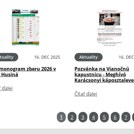
tuality
16. DEC 2025
Aktuality
16. DEC
monogram zberu 2026 v
Pozvánka na Vianočnú
i Husiná
kapustnicu - Meghívó
Karácsonyi káposztaleve
ť ďalej
Čítať ďalej
1
2
3
4
5
6
7