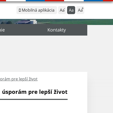
Mobilná aplikácia
Aa
Aa
Aa
nie
Kontakty
rám pre lepší život
úsporám pre lepší život