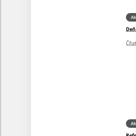
Ak
Deň
Číta
Ak
Ref