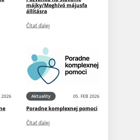
májky/Meghívó májusfa
állításra
Čítať ďalej
 2026
Aktuality
05. FEB 2026
sne
Poradne komplexnej pomoci
Čítať ďalej