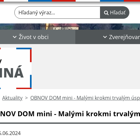
Hľadaný výraz...
Hľadať
Život v obci
Zverejňova
y
INÁ
Aktuality
OBNOV DOM mini - Malými krokmi trvalým úspo
NOV DOM mini - Malými krokmi trvalým 
.06.2024