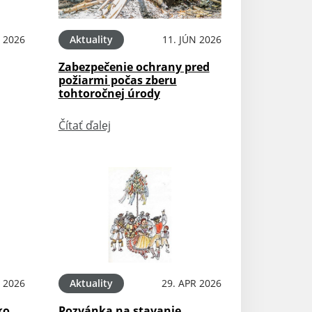
N 2026
Aktuality
11. JÚN 2026
Zabezpečenie ochrany pred
požiarmi počas zberu
tohtoročnej úrody
Čítať ďalej
 2026
Aktuality
29. APR 2026
ko
Pozvánka na stavanie