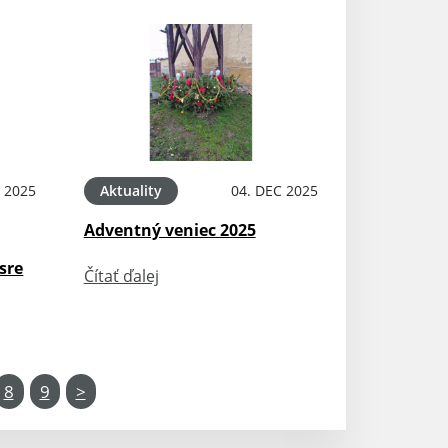
 2025
Aktuality
04. DEC 2025
Adventný veniec 2025
sre
Čítať ďalej
8
9
>