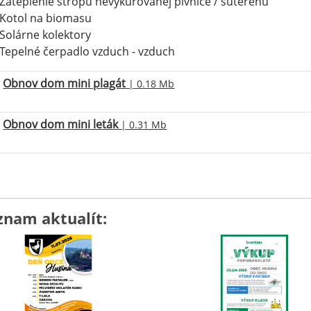
Zateplenie stropu nevykurovanej pivnice / suterénu
Kotol na biomasu
Solárne kolektory
Tepelné čerpadlo vzduch - vzduch
Obnov dom mini plagát
| 0.18 Mb
Obnov dom mini leták
| 0.31 Mb
znam aktualít: