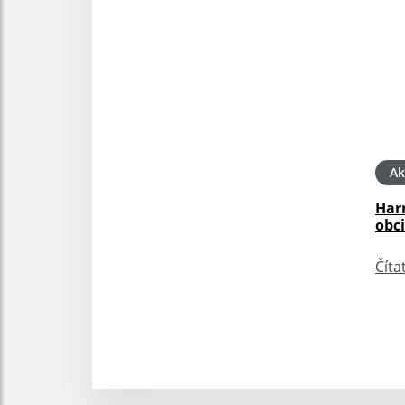
Ak
Har
obc
Číta