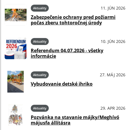
11. JÚN 2026
Aktuality
Zabezpečenie ochrany pred požiarmi
počas zberu tohtoročnej úrody
10. JÚN 2026
Aktuality
Referendum 04.07.2026 - všetky
informácie
27. MÁJ 2026
Aktuality
Vybudovanie detské ihriko
29. APR 2026
Aktuality
Pozvánka na stavanie májky/Meghívó
májusfa állításra