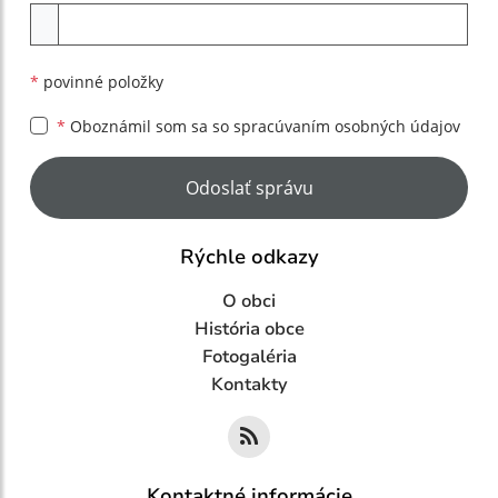
Príloha
*
povinné položky
*
Oboznámil som sa so
spracúvaním osobných údajov
Google reCaptcha Response
Odoslať správu
Rýchle odkazy
O obci
História obce
Fotogaléria
Kontakty
Kontaktné informácie