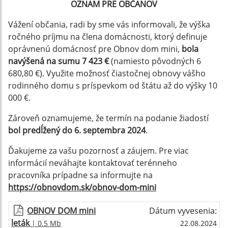
OZNAM PRE OBČANOV
Vážení občania, radi by sme vás informovali, že výška
ročného príjmu na člena domácnosti, ktorý definuje
oprávnenú domácnosť pre Obnov dom mini,
bola
navýšená na sumu 7 423 €
(namiesto pôvodných 6
680,80 €). Využite možnosť čiastočnej obnovy vášho
rodinného domu s príspevkom od štátu až do výšky 10
000 €.
Zároveň oznamujeme, že termín na podanie žiadostí
bol predĺžený do 6. septembra 2024
.
Ďakujeme za vašu pozornosť a záujem. Pre viac
informácií neváhajte kontaktovať terénneho
pracovníka prípadne sa informujte na
https://obnovdom.sk/obnov-dom-mini
OBNOV DOM mini
Dátum vyvesenia:
leták
| 0.5 Mb
22.08.2024