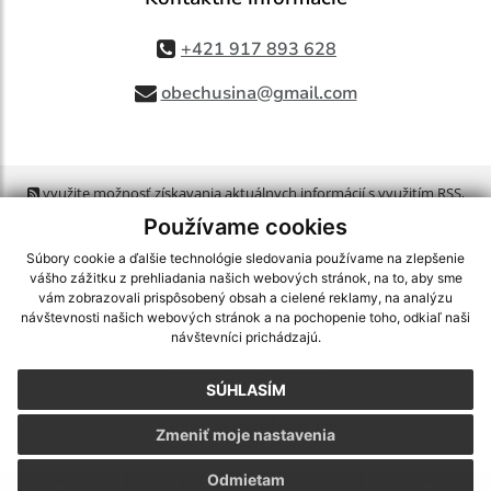
+421 917 893 628
obechusina@gmail.com
využite možnosť získavania aktuálnych informácií s využitím RSS
,
CMS systém (redakčný) systém ECHELON 2,
Mapa stránok
,
web portál
,
Používame cookies
webhosting
,
webex.digital, s.r.o.
,
domény
,
registrácia domény
,
spoločnosť webex.digital, s.r.o.
,
technický prevádzkovateľ
Súbory cookie a ďalšie technológie sledovania používame na zlepšenie
vášho zážitku z prehliadania našich webových stránok, na to, aby sme
vám zobrazovali prispôsobený obsah a cielené reklamy, na analýzu
Posledná aktualizácia:
06.08.2026
návštevnosti našich webových stránok a na pochopenie toho, odkiaľ naši
návštevníci prichádzajú.
Vytlačiť stránku
|
Vyhlásenie o prístupnosti
Autorské práva
|
Cookies
SÚHLASÍM
webdesign
|
Zmeniť moje nastavenia
Odmietam