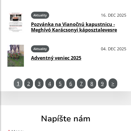
16. DEC 2025
Aktuality
Pozvánka na Vianočnú kapustnicu -
Meghívó Karácsonyi káposztalevesre
04. DEC 2025
Aktuality
Adventný veniec 2025
1
2
3
4
5
6
7
8
9
>
Napíšte nám