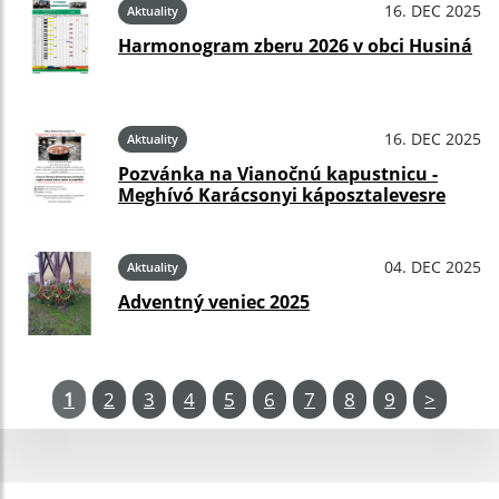
16. DEC 2025
Aktuality
Harmonogram zberu 2026 v obci Husiná
16. DEC 2025
Aktuality
Pozvánka na Vianočnú kapustnicu -
Meghívó Karácsonyi káposztalevesre
04. DEC 2025
Aktuality
Adventný veniec 2025
1
2
3
4
5
6
7
8
9
>