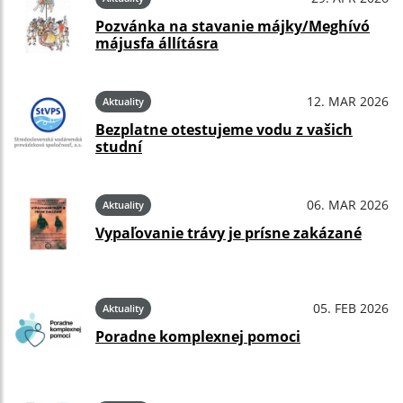
Pozvánka na stavanie májky/Meghívó
májusfa állításra
12. MAR 2026
Aktuality
Bezplatne otestujeme vodu z vašich
studní
06. MAR 2026
Aktuality
Vypaľovanie trávy je prísne zakázané
05. FEB 2026
Aktuality
Poradne komplexnej pomoci