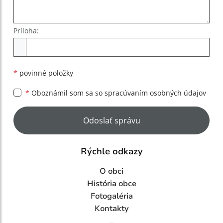
Príloha:
Príloha
*
povinné položky
*
Oboznámil som sa so
spracúvaním osobných údajov
Google reCaptcha Response
Odoslať správu
Rýchle odkazy
O obci
História obce
Fotogaléria
Kontakty