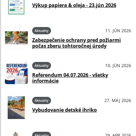
Výkup papiera & oleja - 23.jún 2026
11. JÚN 2026
Aktuality
Zabezpečenie ochrany pred požiarmi
počas zberu tohtoročnej úrody
10. JÚN 2026
Aktuality
Referendum 04.07.2026 - všetky
informácie
27. MÁJ 2026
Aktuality
Vybudovanie detské ihriko
29. APR 2026
Aktuality