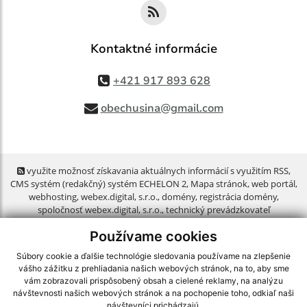
Kontaktné informácie
+421 917 893 628
obechusina@gmail.com
využite možnosť získavania aktuálnych informácií s využitím RSS
,
CMS systém (redakčný) systém ECHELON 2,
Mapa stránok
,
web portál
,
webhosting
,
webex.digital, s.r.o.
,
domény
,
registrácia domény
,
spoločnosť webex.digital, s.r.o.
,
technický prevádzkovateľ
Používame cookies
Posledná aktualizácia:
06.08.2026
Súbory cookie a ďalšie technológie sledovania používame na zlepšenie
Vytlačiť stránku
|
Vyhlásenie o prístupnosti
vášho zážitku z prehliadania našich webových stránok, na to, aby sme
Autorské práva
|
Cookies
vám zobrazovali prispôsobený obsah a cielené reklamy, na analýzu
návštevnosti našich webových stránok a na pochopenie toho, odkiaľ naši
návštevníci prichádzajú.