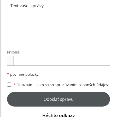
Príloha:
Príloha
*
povinné položky
*
Oboznámil som sa so
spracúvaním osobných údajov
Google reCaptcha Response
Odoslať správu
Rýchle odkazy