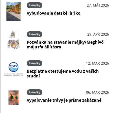
27. MÁJ 2026
Aktuality
Vybudovanie detské ihriko
29. APR 2026
Aktuality
Pozvánka na stavanie májky/Meghívó
májusfa állításra
12. MAR 2026
Aktuality
Bezplatne otestujeme vodu z vašich
studní
06. MAR 2026
Aktuality
Vypaľovanie trávy je prísne zakázané