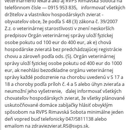
veterinárneho lekára ako aj RVPS Rimavská Sobota na
telefónnom čísle — 0915 953 835, informovať všetkých
držiteľov a vlastníkov hospodárskych zvierat -
obyvateľov obce, že podľa S 48 (3) zákona č. 39/2007
Z.z. o veterinárnej starostlivosti v znení neskorších
predpisov Orgán veterinárnej správy uloží fyzickej
osobe pokutu od 100 eur do 400 eur, ak e) chová
hospodárske zvieratá bez predchádzajúcej registrácie
chovu a zároveň podľa ods. (5). Orgán veterinárnej
správy uloží fyzickej osobe pokutu od 400 eur do 1000
eur, ak neohlási bezodkladne orgánu veterinárnej
správy každé podozrenie na chorobu uvedenú v S 17 a
18 a choroby podľa príloh č. 4 a 5 alebo úhyn zvieraťa a
neumožní jeho vyšetrenie, ďalej informovať všetkých
chovateľov hospodárskych zvierat, že všetky plánované
uskutočňované domáce zabíjačky hlásiť obvyklým
spôsobom na RVPS Rimavská Sobota minimálne jeden
deň vopred buď telefonicky 047/5811138 alebo
emailom na zdraviezvierat.RS@svps.sk.