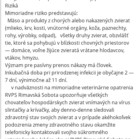
Riziká
Mimoriadne riziko predstavujú:
Mäso a produkty z chorých alebo nakazených zvierat
(mlieko, krv, kosti, vnútorné orgány, koža, paznechty,
rohy, výrobky, odpad), všetky druhy zvierat, obzvlášť
tie, ktoré sa pohybujú v blízkosti chovných priestorov
— domáce, voľne žijúce zvieratá vrátane hlodavcov,
vtákov, hmyzu.
Význam pre pasívny prenos nákazy má človek.
Inkubačná doba pri prirodzenej infekcii je obyčajne 2 —
7 dní, výnimočne až 11 dní.
v nadväznosti na mimoriadne veterinárne opatrenia
RVPS Rimavská Sobota upozorňuje všetkých
chovateľov hospodárskych zvierat vnímavých na vírus
slintačky a krívačky, aby denno-denne sledovali
zdravotný stav svojich zvierat a v prípade akéhokoľvek
podozrenia zmeny zdravotného stavu okamžite
telefonicky kontaktovali svojho súkromného