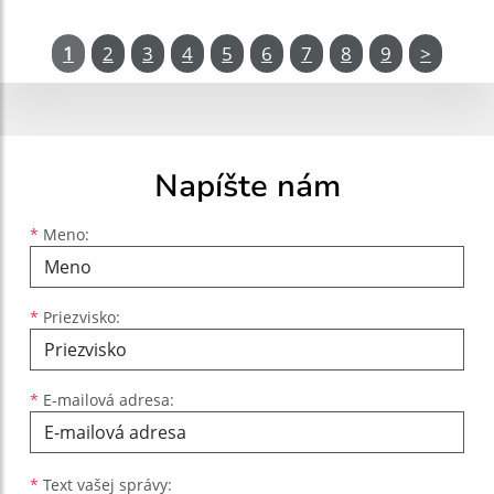
1
2
3
4
5
6
7
8
9
>
Napíšte nám
Meno
Priezvisko
E-mailová adresa
*
Meno:
*
Priezvisko:
*
E-mailová adresa:
Text vašej správy...
*
Text vašej správy: