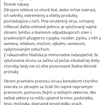
Šírenie nákazy
Zdrojom infekcie sú choré živé, alebo mŕtve zvieratá,
ich sekréty, exkrementy a všetky produkty,
pochádzajúce z nich. Plne virulentný vírus, schopný
infikovať ďalšie vnímavé jedince, je vylučovaný najmä
slinami, lymfou a tkanivom odpadávajúcich stien z
prasknutých pľuzgierov z jazyka, nozdier, pysku, z nôh a
vemena, mliekom, močom, výkalmi, semenom,
vydychovaným vzduchom.
Z nákazového hľadiska je mimoriadne nebezpečné, že
vylučovanie vírusu sa začína už počas inkubačnej doby
choroby, kedy nie sú ešte pozorované žiadne klinické
príznaky
Okrem priameho prenosu vírusu kontaktom chorého
zvieraťa so zdravým sa SLAK šíri najmä nepriamym
prenosom, pomocou živých a neživých vektorov. Ako
neživé vektory sa môžu uplatniť krmivo, podstielka,
hnoj, močovka, dopravné prostriedky, prach.