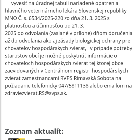
vyvesiť na úradnej tabuli nariadené opatrenia
hlavného veterinárneho lekára Slovenskej republiky
MNO Č. s. 6534/2025-220 zo dňa 21. 3. 2025 s
platnosťou a účinnosťou od 21. 3.
2025 do odvolania (zaslané v prílohe) dňom doručenia
až do odvolania ako aj zásady biologickej ochrany pre
chovateľov hospodárskych zvierat, v prípade potreby
starostov obcí je možné poskytnúť informácie o
chovateľoch hospodárskych zvierat tej ktorej obce
zaevidovaných v Centrálnom registri hospodárskych
zvierat zamestnancami RVPS Rimavská Sobota na
požiadanie telefonicky 047/5811138 alebo emailom na
zdraviezvierat.RS@svps.sk.
Zoznam aktualít: