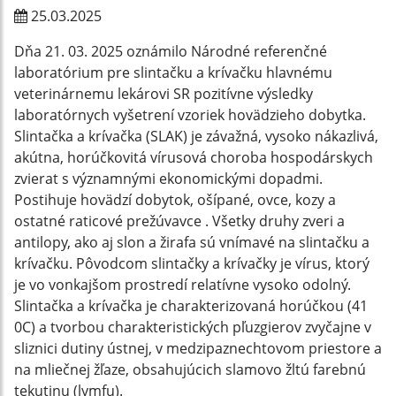
25.03.2025
Dňa 21. 03. 2025 oznámilo Národné referenčné
laboratórium pre slintačku a krívačku hlavnému
veterinárnemu lekárovi SR pozitívne výsledky
laboratórnych vyšetrení vzoriek hovädzieho dobytka.
Slintačka a krívačka (SLAK) je závažná, vysoko nákazlivá,
akútna, horúčkovitá vírusová choroba hospodárskych
zvierat s významnými ekonomickými dopadmi.
Postihuje hovädzí dobytok, ošípané, ovce, kozy a
ostatné raticové prežúvavce . Všetky druhy zveri a
antilopy, ako aj slon a žirafa sú vnímavé na slintačku a
krívačku. Pôvodcom slintačky a krívačky je vírus, ktorý
je vo vonkajšom prostredí relatívne vysoko odolný.
Slintačka a krívačka je charakterizovaná horúčkou (41
0C) a tvorbou charakteristických pľuzgierov zvyčajne v
sliznici dutiny ústnej, v medzipaznechtovom priestore a
na mliečnej žľaze, obsahujúcich slamovo žltú farebnú
tekutinu (lymfu).