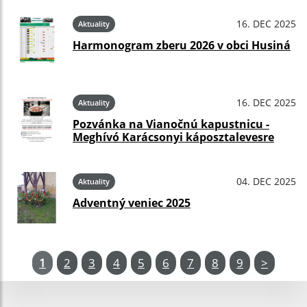
16. DEC 2025
Aktuality
Harmonogram zberu 2026 v obci Husiná
16. DEC 2025
Aktuality
Pozvánka na Vianočnú kapustnicu -
Meghívó Karácsonyi káposztalevesre
04. DEC 2025
Aktuality
Adventný veniec 2025
1
2
3
4
5
6
7
8
9
>