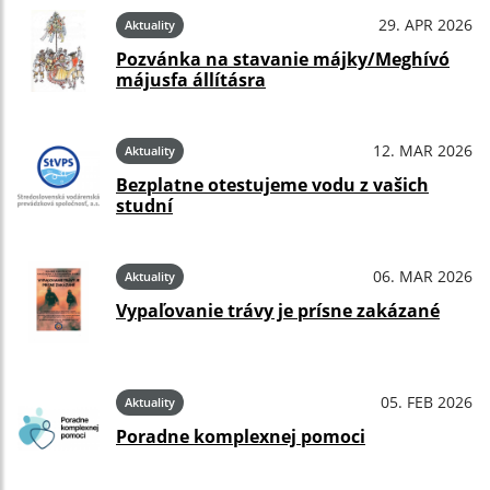
29. APR 2026
Aktuality
Pozvánka na stavanie májky/Meghívó
májusfa állításra
12. MAR 2026
Aktuality
Bezplatne otestujeme vodu z vašich
studní
06. MAR 2026
Aktuality
Vypaľovanie trávy je prísne zakázané
05. FEB 2026
Aktuality
Poradne komplexnej pomoci