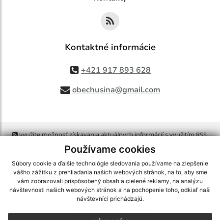
Kontaktné informácie
+421 917 893 628
obechusina@gmail.com
využite možnosť získavania aktuálnych informácií s využitím RSS
,
CMS systém (redakčný) systém ECHELON 2,
Mapa stránok
,
web portál
,
Používame cookies
webhosting
,
webex.digital, s.r.o.
,
domény
,
registrácia domény
,
spoločnosť webex.digital, s.r.o.
,
technický prevádzkovateľ
Súbory cookie a ďalšie technológie sledovania používame na zlepšenie
vášho zážitku z prehliadania našich webových stránok, na to, aby sme
vám zobrazovali prispôsobený obsah a cielené reklamy, na analýzu
Posledná aktualizácia:
06.08.2026
návštevnosti našich webových stránok a na pochopenie toho, odkiaľ naši
návštevníci prichádzajú.
Vytlačiť stránku
|
Vyhlásenie o prístupnosti
Autorské práva
|
Cookies