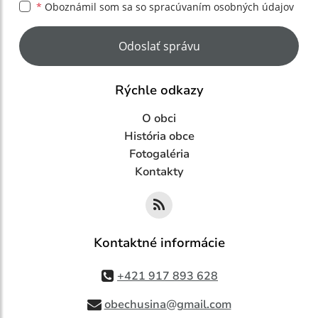
*
Oboznámil som sa so
spracúvaním osobných údajov
Google reCaptcha Response
Odoslať správu
Rýchle odkazy
O obci
História obce
Fotogaléria
Kontakty
Kontaktné informácie
+421 917 893 628
obechusina@gmail.com