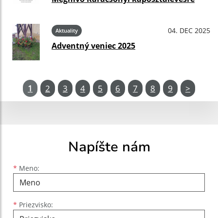
04. DEC 2025
Aktuality
Adventný veniec 2025
1
2
3
4
5
6
7
8
9
>
Napíšte nám
Meno
Priezvisko
E-mailová adresa
*
Meno:
*
Priezvisko: