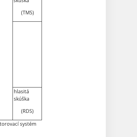
skúška
(TMS)
hlasitá
skúška
(RDS)
torovací systém