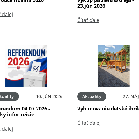
23.jún 2026
ť ďalej
Čítať ďalej
tuality
10. JÚN 2026
Aktuality
27. MÁJ
erendum 04.07.2026 -
Vybudovanie detské ihri
tky informácie
Čítať ďalej
ť ďalej