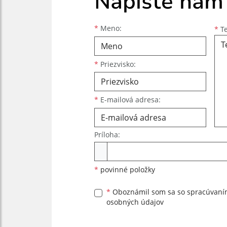
Napíšte nám
Meno
Priezvisko
E-mailová adresa
*
Meno:
*
Te
*
Priezvisko:
*
E-mailová adresa:
Príloha:
Príloha
*
povinné položky
*
Oboznámil som sa so
spracúvan
osobných údajov