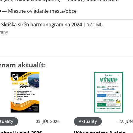
 — Miestne ovládanie mesta/obce
Skúška sirén harmonogram na 2024
| 0.81 Mb
míny
znam aktualít:
tuality
03. JÚL 2026
Aktuality
22. JÚ
 obce Husiná 2026
Výkup papiera & oleja -