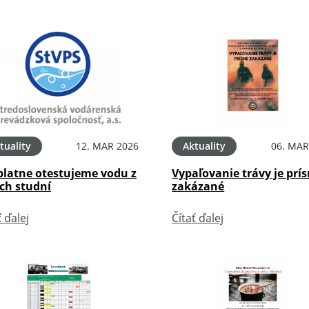
tuality
12. MAR 2026
Aktuality
06. MAR
platne otestujeme vodu z
Vypaľovanie trávy je prí
ch studní
zakázané
ť ďalej
Čítať ďalej