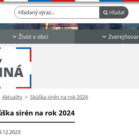
Hľadaný výraz...
Hľadať
Život v obci
Zverejňova
y
INÁ
Aktuality
Skúška sirén na rok 2024
úška sirén na rok 2024
.12.2023