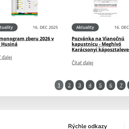
tuality
16. DEC 2025
Aktuality
16. DEC
monogram zberu 2026 v
Pozvánka na Vianočnú
i Husiná
kapustnicu - Meghívó
Karácsonyi káposztaleve
ť ďalej
Čítať ďalej
1
2
3
4
5
6
7
Rýchle odkazy