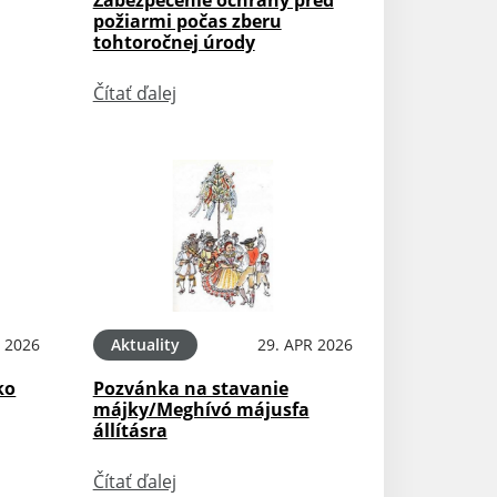
požiarmi počas zberu
tohtoročnej úrody
Čítať ďalej
 2026
Aktuality
29. APR 2026
ko
Pozvánka na stavanie
májky/Meghívó májusfa
állításra
Čítať ďalej