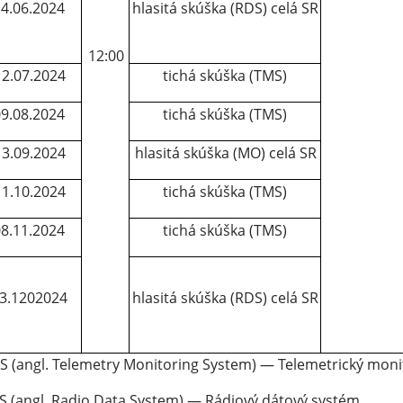
4.06.2024
hlasitá skúška (RDS) celá SR
12:00
12.07.2024
tichá skúška (TMS)
9.08.2024
tichá skúška (TMS)
13.09.2024
hlasitá skúška (MO) celá SR
11.10.2024
tichá skúška (TMS)
8.11.2024
tichá skúška (TMS)
3.1202024
hlasitá skúška (RDS) celá SR
S (angl. Telemetry Monitoring System) — Telemetrický moni
S (angl. Radio Data System) — Rádiový dátový systém