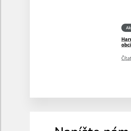
Ak
Har
obc
Číta