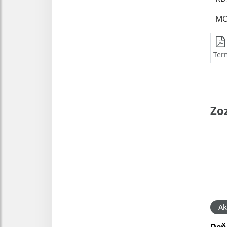
MO
Ter
Zo
Ak
Deň