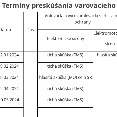
Termíny preskúšania varovacieho
Vôľovacia a vyrozumievacia sieť civiln
ochrany
Dátum
čas
Elektromoto
Elektronické sirény
.sirén
2.01.2024
tichá skúška (TMS)
hlasitá sk
9.02.2024
tichá skúška (TMS)
8.03.2024
hlasitá skúška (MO) celá SR
2.04.2024
tichá skúška (TMS)
10.05.2024
tichá skúška (TMS)