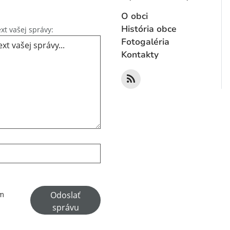
O obci
Text vašej správy...
História obce
xt vašej správy:
Fotogaléria
Kontakty
Google reCaptcha Response
Odoslať
ím
správu