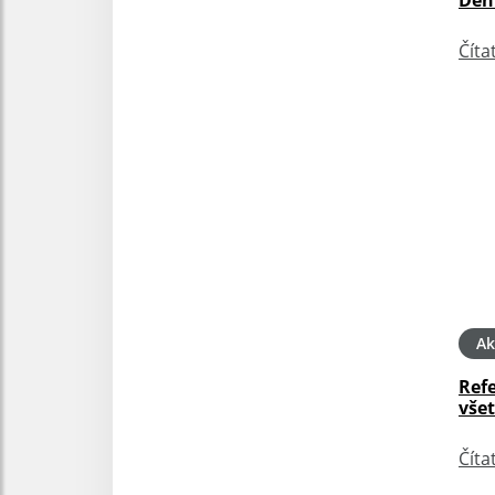
Číta
Ak
Ref
vše
Číta