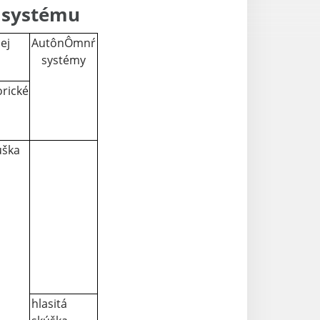
 systému
ej
AutônÔmnŕ
systémy
rické
úška
hlasitá