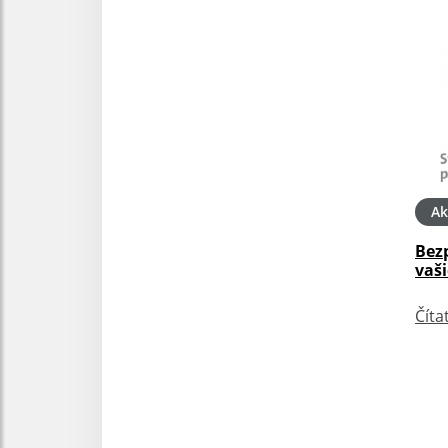
Ak
Bez
vaši
Číta