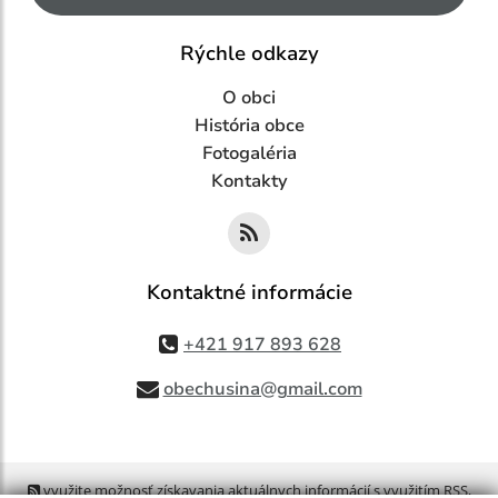
Rýchle odkazy
O obci
História obce
Fotogaléria
Kontakty
Kontaktné informácie
+421 917 893 628
obechusina@gmail.com
využite možnosť získavania aktuálnych informácií s využitím RSS
,