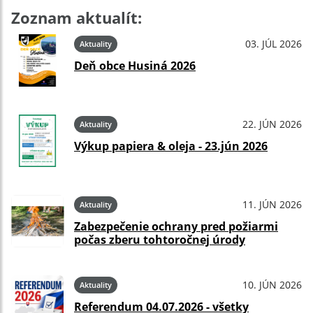
Zoznam aktualít:
03. JÚL 2026
Aktuality
Deň obce Husiná 2026
22. JÚN 2026
Aktuality
Výkup papiera & oleja - 23.jún 2026
11. JÚN 2026
Aktuality
Zabezpečenie ochrany pred požiarmi
počas zberu tohtoročnej úrody
10. JÚN 2026
Aktuality
Referendum 04.07.2026 - všetky