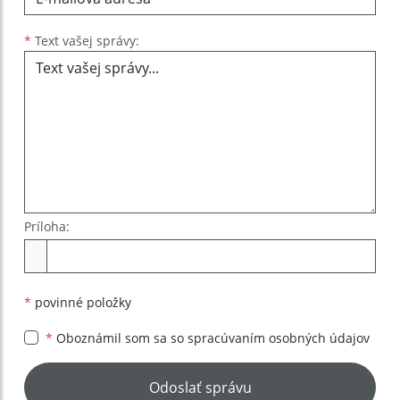
Text vašej správy...
*
Text vašej správy:
Príloha:
Príloha
*
povinné položky
*
Oboznámil som sa so
spracúvaním osobných údajov
Google reCaptcha Response
Odoslať správu