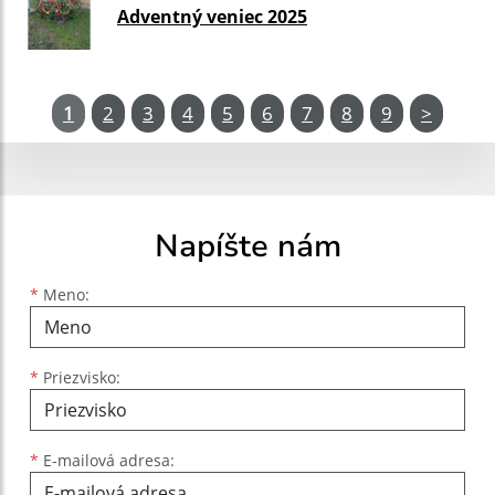
Adventný veniec 2025
1
2
3
4
5
6
7
8
9
>
Napíšte nám
Meno
Priezvisko
E-mailová adresa
*
Meno:
*
Priezvisko:
*
E-mailová adresa: