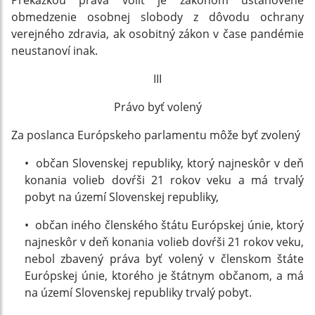
Prekážkou práva voliť je zákonom ustanovené
obmedzenie osobnej slobody z dôvodu ochrany
verejného zdravia, ak osobitný zákon v čase pandémie
neustanoví inak.
III
Právo byť volený
Za poslanca Európskeho parlamentu môže byť zvolený
• občan Slovenskej republiky, ktorý najneskôr v deň
konania volieb dovŕši 21 rokov veku a má trvalý
pobyt na území Slovenskej republiky,
• občan iného členského štátu Európskej únie, ktorý
najneskôr v deň konania volieb dovŕši 21 rokov veku,
nebol zbavený práva byť volený v členskom štáte
Európskej únie, ktorého je štátnym občanom, a má
na území Slovenskej republiky trvalý pobyt.