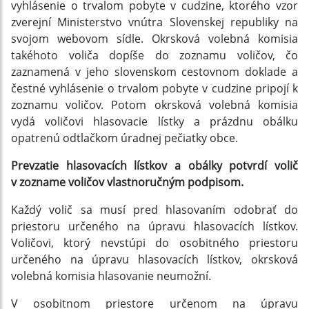
vyhlásenie o trvalom pobyte v cudzine, ktorého vzor
zverejní Ministerstvo vnútra Slovenskej republiky na
svojom webovom sídle. Okrsková volebná komisia
takéhoto voliča dopíše do zoznamu voličov, čo
zaznamená v jeho slovenskom cestovnom doklade a
čestné vyhlásenie o trvalom pobyte v cudzine pripojí k
zoznamu voličov. Potom okrsková volebná komisia
vydá voličovi hlasovacie lístky a prázdnu obálku
opatrenú odtlačkom úradnej pečiatky obce.
Prevzatie hlasovacích lístkov a obálky potvrdí volič
v zozname voličov vlastnoručným podpisom.
Každý volič sa musí pred hlasovaním odobrať do
priestoru určeného na úpravu hlasovacích lístkov.
Voličovi, ktorý nevstúpi do osobitného priestoru
určeného na úpravu hlasovacích lístkov, okrsková
volebná komisia hlasovanie neumožní.
V osobitnom priestore určenom na úpravu