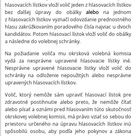
hlasovacích lístkov vloží volič jeden z hlasovacích lístkov
bez ďalšej úpravy do obálky
alebo
na jednom
z hlasovacích lístkov vyznačí odovzdanie prednostného
hlasu zakrúžkovaním poradového čísla najviac u dvoch
kandidátov. Potom hlasovací lístok vloží volič do obálky
a následne do volebnej schránky.
Na požiadanie voliča mu okrsková volebná komisia
vydá za nesprávne upravené hlasovacie lístky iné.
Nesprávne upravené hlasovacie lístky vloží volič do
schránky na odloženie nepoužitých alebo nesprávne
upravených hlasovacích lístkov.
Volič, ktorý nemôže sám upraviť hlasovací lístok pre
zdravotné postihnutie alebo preto, že nemôže čítať
alebo písať a oznámi pred hlasovaním túto skutočnosť
okrskovej volebnej komisii, má právo vziať so sebou do
priestoru určeného na úpravu hlasovacích lístkov inú
spôsobilú osobu, aby podľa jeho pokynov a zákona