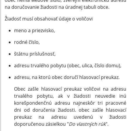
obec nemá webové sídlo, zverejní elektronickú adresu
na doručovanie žiadosti na úradnej tabuli obce.
Žiadosť musí obsahovať údaje o voličovi
meno a priezvisko,
rodné číslo,
štátnu príslušnosť,
adresu trvalého pobytu (obec, ulica, číslo domu),
adresu, na ktorú obec doručí hlasovací preukaz.
Obec zašle hlasovací preukaz voličovi na adresu
trvalého pobytu, ak v žiadosti neuvedie inú
korešpondenčnú adresu najneskôr tri pracovné
dni od doručenia žiadosti. obec zašle hlasovací
preukaz na adresu uvedenú v žiadosti
doporučenou zásielkou "
Do vlastných rúk
".