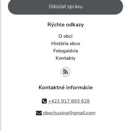
Google reCaptcha Response
Odoslať správu
Rýchle odkazy
O obci
História obce
Fotogaléria
Kontakty
Kontaktné informácie
+421 917 893 628
obechusina@gmail.com