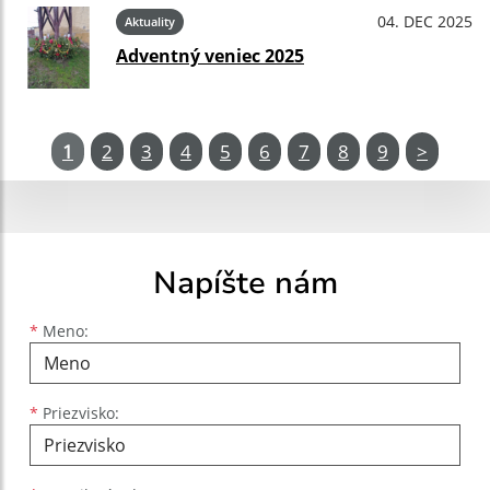
04. DEC 2025
Aktuality
Adventný veniec 2025
1
2
3
4
5
6
7
8
9
>
Napíšte nám
Meno
Priezvisko
E-mailová adresa
*
Meno:
*
Priezvisko: