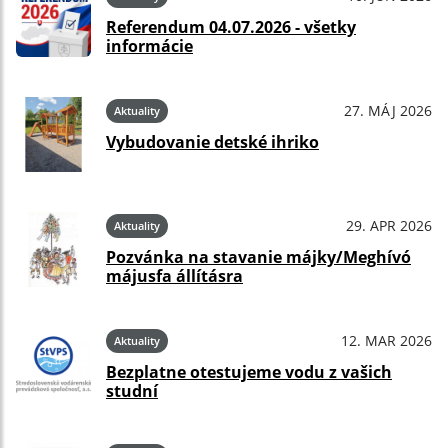
Referendum 04.07.2026 - všetky
informácie
27. MÁJ 2026
Aktuality
Vybudovanie detské ihriko
29. APR 2026
Aktuality
Pozvánka na stavanie májky/Meghívó
májusfa állításra
12. MAR 2026
Aktuality
Bezplatne otestujeme vodu z vašich
studní