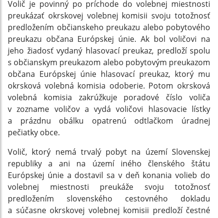
Volič je povinný po príchode do volebnej miestnosti
preukázať okrskovej volebnej komisii svoju totožnosť
predložením občianskeho preukazu alebo pobytového
preukazu občana Európskej únie. Ak bol voličovi na
jeho žiadosť vydaný hlasovací preukaz, predloží spolu
s občianskym preukazom alebo pobytovým preukazom
občana Európskej únie hlasovací preukaz, ktorý mu
okrsková volebná komisia odoberie. Potom okrsková
volebná komisia zakrúžkuje poradové číslo voliča
v zozname voličov a vydá voličovi hlasovacie lístky
a prázdnu obálku opatrenú odtlačkom úradnej
pečiatky obce.
Volič, ktorý nemá trvalý pobyt na území Slovenskej
republiky a ani na území iného členského štátu
Európskej únie a dostavil sa v deň konania volieb do
volebnej miestnosti preukáže svoju totožnosť
predložením slovenského cestovného dokladu
a súčasne okrskovej volebnej komisii predloží čestné