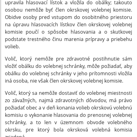
upravila hlasovací lístok a vložila do obálky; takouto
osobou nemôže byť člen okrskovej volebnej komisie.
Obidve osoby pred vstupom do osobitného priestoru
na úpravu hlasovacích lístkov člen okrskovej volebnej
komisie poučí o spôsobe hlasovania a o skutkovej
podstate trestného činu marenia prípravy a priebehu
volieb.
Volič, ktorý nemôže pre zdravotné postihnutie sám
vložiť obálku do volebnej schránky, môže požiadať, aby
obálku do volebnej schránky v jeho prítomnosti vložila
iná osoba, nie však člen okrskovej volebnej komisie.
Volič, ktorý sa nemôže dostaviť do volebnej miestnosti
zo závažných, najmä zdravotných dôvodov, má právo
požiadať obec a v deň konania volieb okrskovú volebnú
komisiu o vykonanie hlasovania do prenosnej volebnej
schránky, a to len v územnom obvode volebného
okrsku, pre ktorý bola okrsková volebná komisia