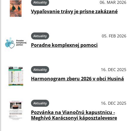
06. MAR 2026
Aktuality
Vypaľovanie trávy je prísne zakázané
05. FEB 2026
Aktuality
Poradne komplexnej pomoci
16. DEC 2025
Aktuality
Harmonogram zberu 2026 v obci Husiná
16. DEC 2025
Aktuality
Pozvánka na Vianočnú kapustnicu -
Meghívó Karácsonyi káposztalevesre