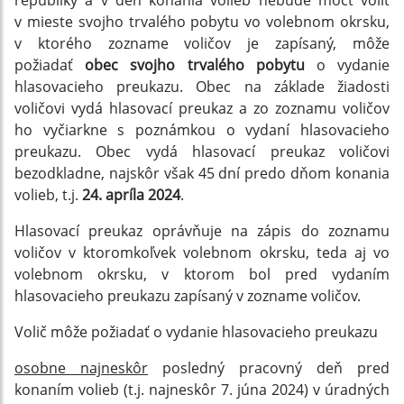
republiky a v deň konania volieb nebude môcť voliť
v mieste svojho trvalého pobytu vo volebnom okrsku,
v ktorého zozname voličov je zapísaný, môže
požiadať
obec svojho trvalého pobytu
o vydanie
hlasovacieho preukazu. Obec na základe žiadosti
voličovi vydá hlasovací preukaz a zo zoznamu voličov
ho vyčiarkne s poznámkou o vydaní hlasovacieho
preukazu. Obec vydá hlasovací preukaz voličovi
bezodkladne, najskôr však 45 dní predo dňom konania
volieb, t.j.
24. apríla 2024
.
Hlasovací preukaz oprávňuje na zápis do zoznamu
voličov v ktoromkoľvek volebnom okrsku, teda aj vo
volebnom okrsku, v ktorom bol pred vydaním
hlasovacieho preukazu zapísaný v zozname voličov.
Volič môže požiadať o vydanie hlasovacieho preukazu
osobne najneskôr
posledný pracovný deň pred
konaním volieb (t.j. najneskôr 7. júna 2024) v úradných