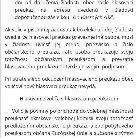
dni od doručenia žiadosti. obec zašle hlasovací
preukaz na adresu uvedenú v žiadosti
doporučenou zásielkou "
Do vlastných rúk
".
Ak volič v písomnej žiadosti alebo elektronickej žiadosti
uvedie, že hlasovací preukaz prevezme iná osoba, musí
v žiadosti uviesť jej meno, priezvisko a číslo
občianskeho preukazu. Táto osoba preukazuje svoju
totožnosť občianskym preukazom a prevzatie
hlasovacieho preukazu potvrdzuje svojím podpisom.
Pri strate alebo odcudzení hlasovacieho preukazu obec
voličovi nový hlasovací preukaz nevydá.
Hlasovanie voliča s hlasovacím preukazom
Volič je povinný po príchode do volebnej miestnosti
preukázať okrskovej volebnej komisii svoju totožnosť
predložením občianskeho preukazu alebo pobytového
preukazom občana Európskej únie a súčasne s týmto