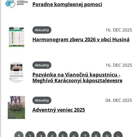
Poradne komplexnej pomoci
16. DEC 2025
Aktuality
Harmonogram zberu 2026 v obci Husiná
16. DEC 2025
Aktuality
Pozvánka na Vianočnú kapustnicu -
Meghívó Karácsonyi káposztalevesre
04. DEC 2025
Aktuality
Adventný veniec 2025
1
2
3
4
5
6
7
8
9
>