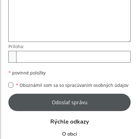
Príloha:
Príloha
*
povinné položky
*
Oboznámil som sa so
spracúvaním osobných údajov
Google reCaptcha Response
Odoslať správu
Rýchle odkazy
O obci