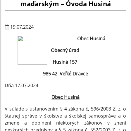
maďarským – Óvoda Husiná
19.07.2024
Obec Husiná
Obecný úrad
Husiná 157
985 42 Veľké Dravce
Dňa 17.07.2024
Obec Husiná
V súlade s ustanovením § 4 zákona č, 596/2003 Z. z. o
štátnej správe v školstve a školskej samospráve a o
zmene a doplnení niektorých zákonov v znení
neskorších predpisov a § 5 zákona č. 552/2003 Z. z. o