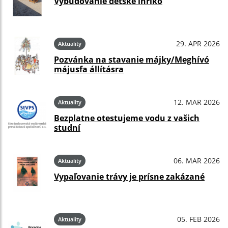
Vybudovanie detské ihriko
29. APR 2026
Aktuality
Pozvánka na stavanie májky/Meghívó
májusfa állításra
12. MAR 2026
Aktuality
Bezplatne otestujeme vodu z vašich
studní
06. MAR 2026
Aktuality
Vypaľovanie trávy je prísne zakázané
05. FEB 2026
Aktuality