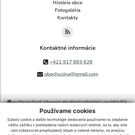
História obce
Fotogaléria
Kontakty
Kontaktné informácie
+421 917 893 628
obechusina@gmail.com
využite možnosť získavania aktuálnych informácií s využitím RSS
,
CMS systém (redakčný) systém ECHELON 2,
Mapa stránok
,
web portál
,
Používame cookies
webhosting
,
webex.digital, s.r.o.
,
domény
,
registrácia domény
,
spoločnosť webex.digital, s.r.o.
,
technický prevádzkovateľ
Súbory cookie a ďalšie technológie sledovania používame na zlepšenie
vášho zážitku z prehliadania našich webových stránok, na to, aby sme
vám zobrazovali prispôsobený obsah a cielené reklamy, na analýzu
Posledná aktualizácia:
06.08.2026