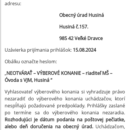
adresu:
Obecný úrad Husiná
Husiná č.157.
985 42 Veľké Dravce
Uzávierka prijímania prihlášok:
15.08.2024
Obálku označte heslom:
„
NEOTVÁRAŤ – VÝBEROVÉ KONANIE – riaditeľ MŠ –
Óvoda s VJM, Husiná “
Vyhlasovateľ výberového konania si vyhradzuje právo
nezaradiť do výberového konania uchádzačov, ktorí
nespĺňajú požadované predpoklady. Prihlášky zaslané
po termíne sa do výberového konania nezaradia.
Rozhodujúci je dátum podania na poštovej pečiatke,
alebo
deň doručenia na obecný úrad.
Uchádzačom,