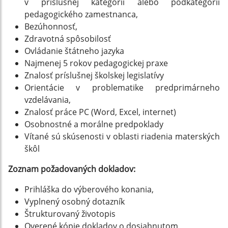
v príslušnej kategórii alebo podkategórii
pedagogického zamestnanca,
Bezúhonnosť,
Zdravotná spôsobilosť
Ovládanie štátneho jazyka
Najmenej 5 rokov pedagogickej praxe
Znalosť príslušnej školskej legislatívy
Orientácie v problematike predprimárneho
vzdelávania,
Znalosť práce PC (Word, Excel, internet)
Osobnostné a morálne predpoklady
Vítané sú skúsenosti v oblasti riadenia materských
škôl
Zoznam požadovaných dokladov:
Prihláška do výberového konania,
Vyplnený osobný dotazník
Štrukturovaný životopis
Overené kópie dokladov o dosiahnutom