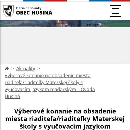
Oficiálne stránky
OBEC HUSINÁ
Aktuality
Výberové konanie na obsadenie miesta
riaditeľa/riaditeľky Materskej školy s
vyučovacím jazykom maďarským – Óvoda
Husiná
Výberové konanie na obsadenie
miesta riaditeľa/riaditeľky Materskej
školy s vyučovacím jazykom