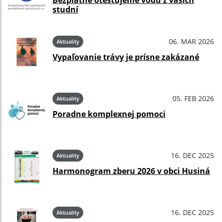
Bezplatne otestujeme vodu z vašich
studní
06. MAR 2026
Aktuality
Vypaľovanie trávy je prísne zakázané
05. FEB 2026
Aktuality
Poradne komplexnej pomoci
16. DEC 2025
Aktuality
Harmonogram zberu 2026 v obci Husiná
16. DEC 2025
Aktuality