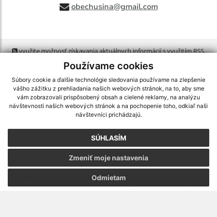
obechusina@gmail.com
využite možnosť získavania aktuálnych informácií s využitím RSS
,
CMS systém (redakčný) systém ECHELON 2,
Mapa stránok
,
web portál
,
Používame cookies
webhosting
,
webex.digital, s.r.o.
,
domény
,
registrácia domény
,
spoločnosť webex.digital, s.r.o.
,
technický prevádzkovateľ
Súbory cookie a ďalšie technológie sledovania používame na zlepšenie
vášho zážitku z prehliadania našich webových stránok, na to, aby sme
vám zobrazovali prispôsobený obsah a cielené reklamy, na analýzu
Posledná aktualizácia:
06.08.2026
návštevnosti našich webových stránok a na pochopenie toho, odkiaľ naši
návštevníci prichádzajú.
Vytlačiť stránku
|
Vyhlásenie o prístupnosti
Autorské práva
|
Cookies
SÚHLASÍM
webdesign
|
Zmeniť moje nastavenia
Odmietam