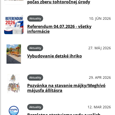
počas zberu tohtoročnej úrody
10. JÚN 2026
Aktuality
Referendum 04.07.2026 - všetky
informácie
27. MÁJ 2026
Aktuality
Vybudovanie detské ihriko
29. APR 2026
Aktuality
Pozvánka na stavanie májky/Meghívó
májusfa állításra
12. MAR 2026
Aktuality