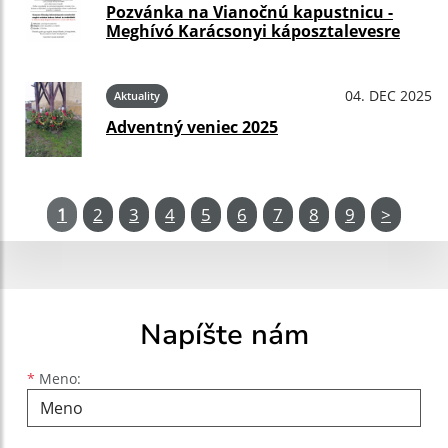
Pozvánka na Vianočnú kapustnicu -
Meghívó Karácsonyi káposztalevesre
04. DEC 2025
Aktuality
Adventný veniec 2025
1
2
3
4
5
6
7
8
9
>
Napíšte nám
Meno
Priezvisko
E-mailová adresa
*
Meno: