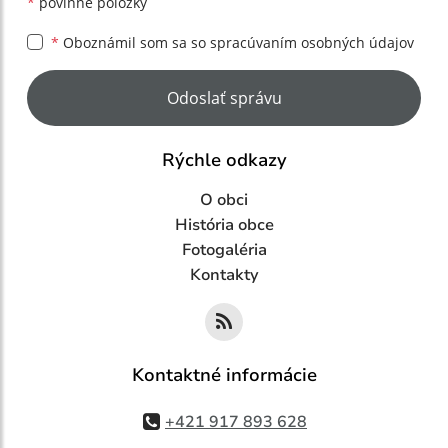
*
povinné položky
*
Oboznámil som sa so
spracúvaním osobných údajov
Google reCaptcha Response
Odoslať správu
Rýchle odkazy
O obci
História obce
Fotogaléria
Kontakty
Kontaktné informácie
+421 917 893 628