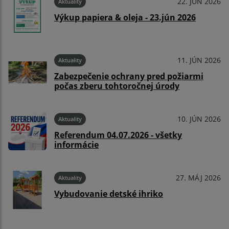
22. JÚN 2026
Aktuality
Výkup papiera & oleja - 23.jún 2026
11. JÚN 2026
Aktuality
Zabezpečenie ochrany pred požiarmi
počas zberu tohtoročnej úrody
10. JÚN 2026
Aktuality
Referendum 04.07.2026 - všetky
informácie
27. MÁJ 2026
Aktuality
Vybudovanie detské ihriko