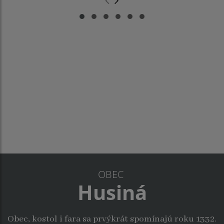
.
.
OBEC
Husiná
Obec, kostol i fara sa prvýkrát spomínajú roku 1332.