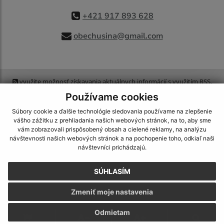
+421 917 893 628
obechusina@gmail.com
využite možnosť získavania aktuálnych informácií s využitím RSS
,
CMS systém (redakčný) systém ECHELON 2,
Mapa stránok
,
web portál
,
Používame cookies
webhosting
,
webex.digital, s.r.o.
,
domény
,
registrácia domény
,
spoločnosť webex.digital, s.r.o.
,
technický prevádzkovateľ
Súbory cookie a ďalšie technológie sledovania používame na zlepšenie
vášho zážitku z prehliadania našich webových stránok, na to, aby sme
vám zobrazovali prispôsobený obsah a cielené reklamy, na analýzu
Posledná aktualizácia:
06.08.2026
návštevnosti našich webových stránok a na pochopenie toho, odkiaľ naši
návštevníci prichádzajú.
Vytlačiť stránku
|
Vyhlásenie o prístupnosti
Autorské práva
|
Cookies
SÚHLASÍM
webdesign
|
Zmeniť moje nastavenia
Odmietam