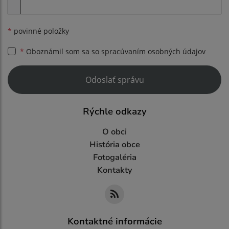
Príloha
*
povinné položky
*
Oboznámil som sa so
spracúvaním osobných údajov
Google reCaptcha Response
Odoslať správu
Rýchle odkazy
O obci
História obce
Fotogaléria
Kontakty
Kontaktné informácie