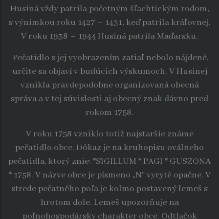
Husiná vždy patrila početným šľachtickým rodom,
s výnimkou roku 1427 – 1431, keď patrila kráľovnej.
V roku 1938 – 1944 Husiná patrila Maďarsku.
Pečatidlo s jej vyobrazením zatiaľ nebolo nájdené,
určite sa objaví v budúcich výskumoch. V Husinej
vznikla pravdepodobne organizovaná obecná
správa a v tej súvislosti aj obecný znak dávno pred
rokom 1758.
V roku 1758 vzniklo totiž najstaršie známe
pečatidlo obce. Dôkaz je na kruhopisu oválneho
pečatidla, ktorý znie: *SIGILLUM * PAGI * GUSZONA
* 1758. V názve obce je písmeno „N“ vyryté opačne. V
strede pečatného poľa je kolmo postavený lemeš s
hrotom dole. Lemeš upozorňuje na
poľnohospodársky charakter obce. Odtlačok